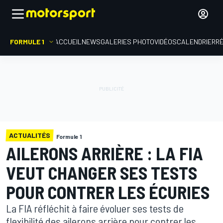
FORMULE 1
ACCUEIL
NEWS
GALERIES PHOTO
VIDÉOS
CALENDRIER
R
ACTUALITÉS
Formule 1
AILERONS ARRIÈRE : LA FIA
VEUT CHANGER SES TESTS
POUR CONTRER LES ÉCURIES
La FIA réfléchit à faire évoluer ses tests de
flexibilité des ailerons arrière pour contrer les