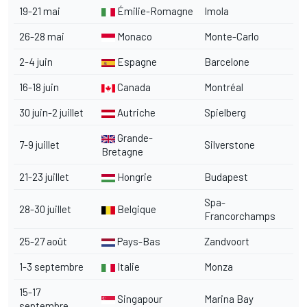
19-21 mai
Émilie-Romagne
Imola
26-28 mai
Monaco
Monte-Carlo
2-4 juin
Espagne
Barcelone
16-18 juin
Canada
Montréal
30 juin-2 juillet
Autriche
Spielberg
Grande-
7-9 juillet
Silverstone
Bretagne
21-23 juillet
Hongrie
Budapest
Spa-
28-30 juillet
Belgique
Francorchamps
25-27 août
Pays-Bas
Zandvoort
1-3 septembre
Italie
Monza
15-17
Singapour
Marina Bay
septembre