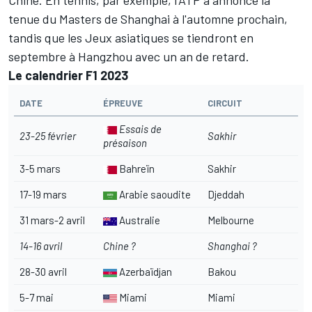
tenue du Masters de Shanghai à l'automne prochain,
tandis que les Jeux asiatiques se tiendront en
septembre à Hangzhou avec un an de retard.
Le calendrier F1 2023
DATE
ÉPREUVE
CIRCUIT
Essais de
23-25 février
Sakhir
présaison
3-5 mars
Bahreïn
Sakhir
17-19 mars
Arabie saoudite
Djeddah
31 mars-2 avril
Australie
Melbourne
14-16 avril
Chine ?
Shanghai ?
28-30 avril
Azerbaïdjan
Bakou
5-7 mai
Miami
Miami