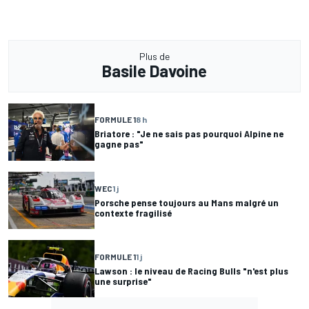
Plus de
Basile Davoine
FORMULE 1
8 h
Briatore : "Je ne sais pas pourquoi Alpine ne
gagne pas"
WEC
1 j
Porsche pense toujours au Mans malgré un
contexte fragilisé
FORMULE 1
1 j
Lawson : le niveau de Racing Bulls "n'est plus
une surprise"