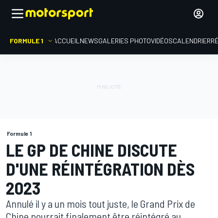
FORMULE 1
ACCUEIL
NEWS
GALERIES PHOTO
VIDÉOS
CALENDRIER
R
Formule 1
LE GP DE CHINE DISCUTE
D'UNE RÉINTÉGRATION DÈS
2023
Annulé il y a un mois tout juste, le Grand Prix de
Chine pourrait finalement être réintégré au