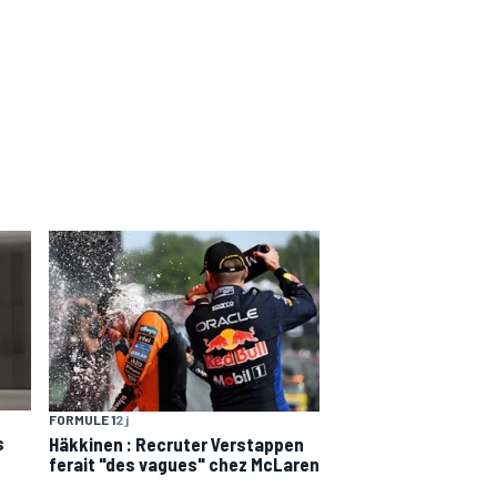
FORMULE 1
2 j
s
Häkkinen : Recruter Verstappen
ferait "des vagues" chez McLaren