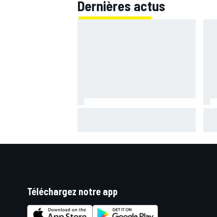
Dernières actus
Quartararo pénalisé à cause d'un
"Id
souci pour surveiller la pression !
tra
"én
Téléchargez notre app