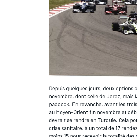
WRC
Depuis quelques jours, deux options o
novembre, dont celle de Jerez, mais la
paddock. En revanche, avant les trois
WEC
au Moyen-Orient fin novembre et débu
devrait se rendre en Turquie. Cela port
crise sanitaire, à un total de 17 rende
moins 15 pour recevoir la totalité des