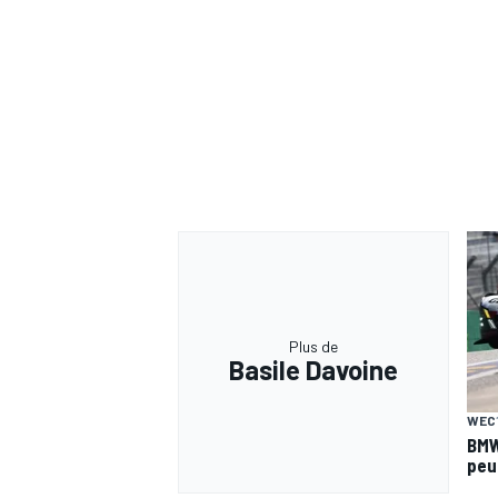
Plus de
Basile Davoine
WEC
BMW
peut