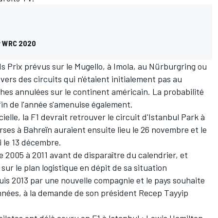
er WRC 2020
ds Prix prévus sur le Mugello, à Imola, au Nürburgring ou
vers des circuits qui n'étaient initialement pas au
hes annulées sur le continent américain. La probabilité
 fin de l'année s'amenuise également.
ielle, la F1 devrait retrouver le circuit d'Istanbul Park à
ses à Bahreïn auraient ensuite lieu le 26 novembre et le
i le 13 décembre.
e 2005 à 2011 avant de disparaître du calendrier, et
sur le plan logistique en dépit de sa situation
uis 2013 par une nouvelle compagnie et le pays souhaite
nnées, à la demande de son président Recep Tayyip
pilotes ont déjà couru en F1 à Istanbul : Lewis Hamilton