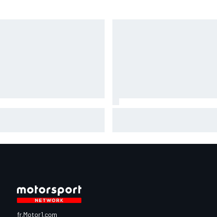
iot" samedi, Fernández a
Quel a été le problème de Mar
nsformé sa "frustration" en
Márquez à Silverstone ? "Moi-
ergie positive"
même"
fr.Motor1.com