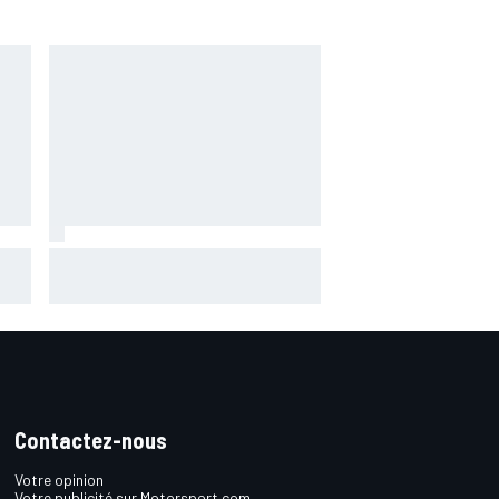
c
Martín reconnaît une erreur au
départ : "J'ai été trop optimiste"
Contactez-nous
Votre opinion
Votre publicité sur Motorsport.com