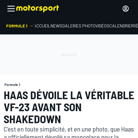
FORMULE 1
ACCUEIL
NEWS
GALERIES PHOTO
VIDÉOS
CALENDRIER
R
Formule 1
HAAS DÉVOILE LA VÉRITABLE
VF-23 AVANT SON
SHAKEDOWN
C'est en toute simplicité, et en une photo, que Haas
a officiellement dévoilé sa monoplace pour la