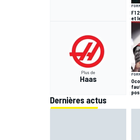
FORM
F1 
et l
Plus de
FORM
Haas
Ocon
faut
pos
Dernières actus