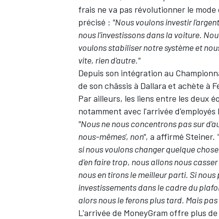
frais ne va pas révolutionner le mode o
précisé :
"Nous voulons investir l'arge
nous l'investissons dans la voiture. No
voulons stabiliser notre système et nous
vite, rien d'autre."
Depuis son intégration au Championna
de son châssis à Dallara et achète à
F
Par ailleurs,
les liens entre les deux é
notamment avec l'arrivée d'employés 
"Nous ne nous concentrons pas sur d'au
nous-mêmes', non"
, a affirmé Steiner.
si nous voulons changer quelque chose,
d'en faire trop, nous allons nous casser
nous en tirons le meilleur parti. Si no
investissements dans le cadre du plaf
alors nous le ferons plus tard. Mais pas 
L'arrivée de MoneyGram offre plus de 