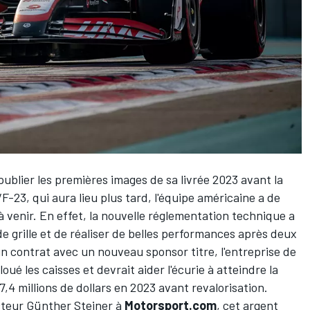
publier les premières images de sa livrée 2023
avant la
VF-23, qui aura lieu plus tard, l'équipe américaine a de
venir. En effet, la nouvelle réglementation technique a
e grille et de
réaliser de belles performances
après deux
'un contrat avec un
nouveau sponsor titre
, l'entreprise de
ué les caisses et devrait aider l'écurie à
atteindre la
37,4 millions de dollars en 2023
avant revalorisation
.
cteur Günther Steiner à
Motorsport.com
, cet argent