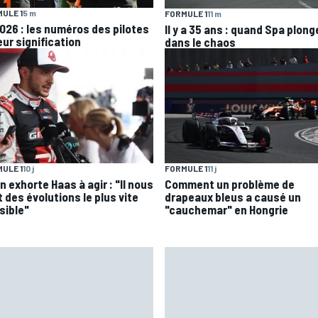
ULE 1
5 m
FORMULE 1
11 m
2026 : les numéros des pilotes
Il y a 35 ans : quand Spa plong
eur signification
dans le chaos
ULE 1
10 j
FORMULE 1
11 j
 exhorte Haas à agir : "Il nous
Comment un problème de
 des évolutions le plus vite
drapeaux bleus a causé un
sible"
"cauchemar" en Hongrie