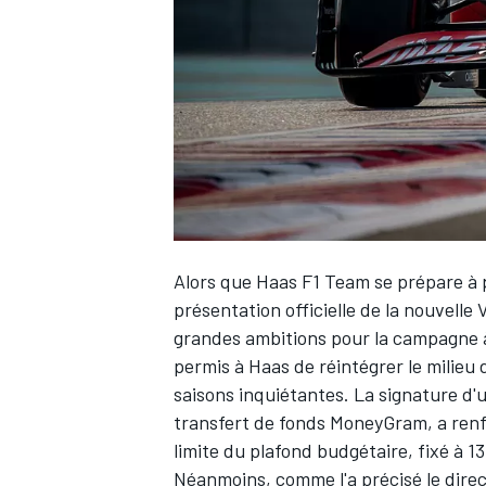
WRC
Alors que
Haas F1 Team
se prépare à
présentation officielle de la nouvelle 
grandes ambitions pour la campagne à 
permis à Haas de réintégrer le milieu d
WEC
saisons inquiétantes. La signature d
transfert de fonds MoneyGram, a renflo
limite du plafond budgétaire
, fixé à 1
Néanmoins, comme l'a précisé le dire