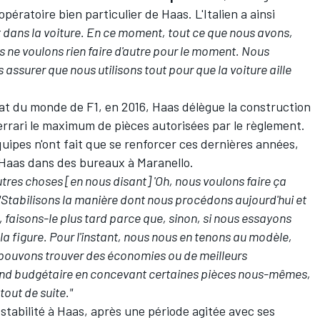
pératoire bien particulier de Haas. L'Italien a ainsi
nt dans la voiture. En ce moment, tout ce que nous avons,
us ne voulons rien faire d'autre pour le moment. Nous
 assurer que nous utilisons tout pour que la voiture aille
t du monde de F1, en 2016, Haas délègue la construction
errari
le maximum de pièces autorisées par le règlement.
quipes
n'ont fait que se renforcer ces dernières années,
Haas dans des bureaux à Maranello.
tres choses [en nous disant] 'Oh, nous voulons faire ça
"Stabilisons la manière dont nous procédons aujourd'hui et
 faisons-le plus tard parce que, sinon, si nous essayons
 la figure. Pour l'instant, nous nous en tenons au modèle,
us pouvons trouver des économies ou de meilleurs
ond budgétaire en concevant certaines pièces nous-mêmes,
tout de suite."
stabilité à Haas, après une période agitée avec ses