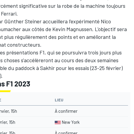
ément significative sur la robe de la machine toujours
e
Ferrari
.
par Günther Steiner accueillera l'expérimenté
Nico
humacher
aux côtés de
Kevin Magnussen
. L'objectif sera
 plus régulièrement des points et en améliorant la
at constructeurs.
des présentations F1, qui se poursuivra trois jours plus
es choses s'accélèreront au cours des deux semaines
ble du paddock à Sakhir pour les essais (23-25 février)
).
ns F1 2023
E
LIEU
nvier, 15h
À confirmer
rier, 15h
New York
rier, 15h
À confirmer