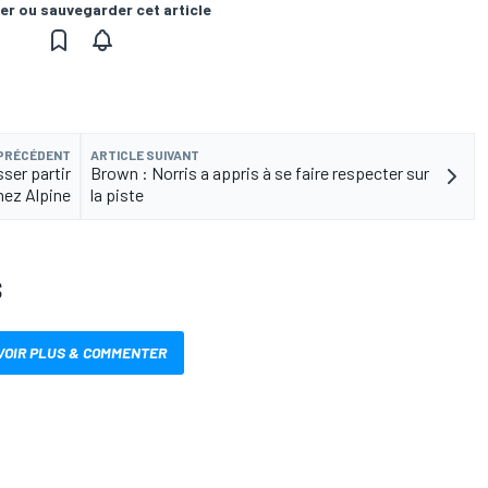
er ou sauvegarder cet article
 PRÉCÉDENT
ARTICLE SUIVANT
sser partir
Brown : Norris a appris à se faire respecter sur
hez Alpine
la piste
S
VOIR PLUS & COMMENTER