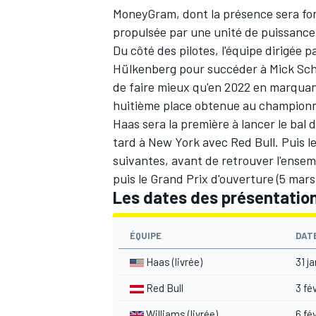
MoneyGram, dont la présence sera forc
propulsée par une unité de puissanc
Du côté des pilotes, l'équipe dirigée 
Hülkenberg
pour succéder à
Mick Sc
de faire mieux qu'en 2022 en marquant
huitième place obtenue au championn
Haas sera la première à lancer le bal 
tard à New York avec Red Bull. Puis l
suivantes, avant de retrouver l'ensem
puis le Grand Prix d'ouverture (5 mars
Les dates des présentatio
ÉQUIPE
DAT
Haas (livrée)
31 ja
Red Bull
3 fév
Williams
(livrée)
6 fév