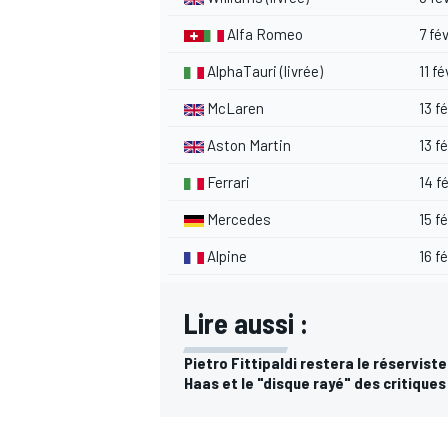
Alfa Romeo
7 fév
AlphaTauri
(livrée)
11 fé
McLaren
13 fé
Aston Martin
13 f
Ferrari
14 f
Mercedes
15 fé
Alpine
16 fé
Lire aussi :
Pietro Fittipaldi restera le réservist
Haas et le "disque rayé" des critiques