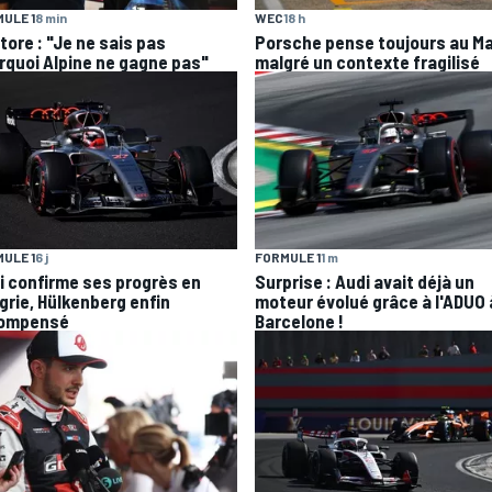
ULE 1
8 min
WEC
18 h
tore : "Je ne sais pas
Porsche pense toujours au M
rquoi Alpine ne gagne pas"
malgré un contexte fragilisé
ULE 1
6 j
FORMULE 1
1 m
i confirme ses progrès en
Surprise : Audi avait déjà un
grie, Hülkenberg enfin
moteur évolué grâce à l'ADUO 
ompensé
Barcelone !