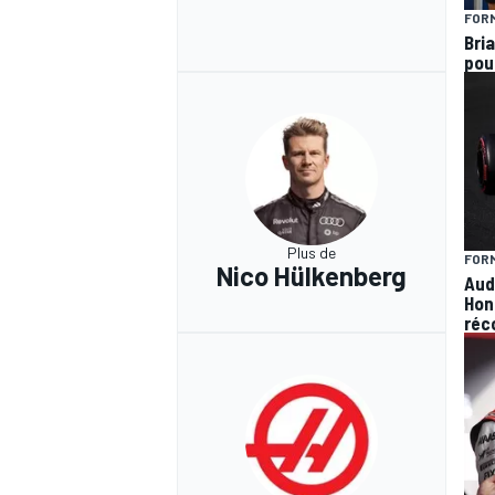
FORM
Bria
pou
Plus de
FORM
Nico Hülkenberg
Aud
Hon
réc