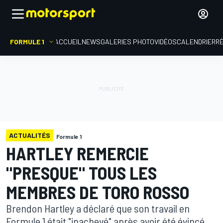
FORMULE 1
ACCUEIL
NEWS
GALERIES PHOTO
VIDÉOS
CALENDRIER
R
ACTUALITÉS
Formule 1
HARTLEY REMERCIE
"PRESQUE" TOUS LES
MEMBRES DE TORO ROSSO
Brendon Hartley a déclaré que son travail en
Formule 1 était "inachevé" après avoir été évincé