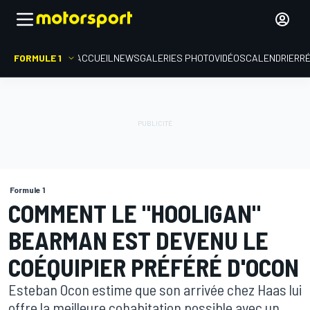
FORMULE 1
ACCUEIL
NEWS
GALERIES PHOTO
VIDÉOS
CALENDRIER
R
Formule 1
COMMENT LE "HOOLIGAN"
BEARMAN EST DEVENU LE
COÉQUIPIER PRÉFÉRÉ D'OCON
Esteban Ocon estime que son arrivée chez Haas lui
offre la meilleure cohabitation possible avec un