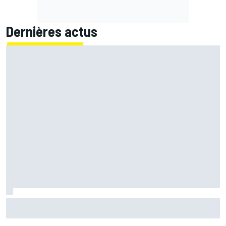
Dernières actus
Jack Miller proche d'une décision pour son avenir après le
MotoGP