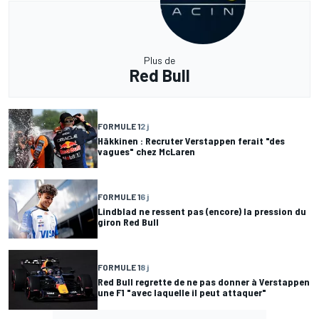
Plus de
Red Bull
FORMULE 1
2 j
Häkkinen : Recruter Verstappen ferait "des
vagues" chez McLaren
FORMULE 1
6 j
Lindblad ne ressent pas (encore) la pression du
giron Red Bull
FORMULE 1
8 j
Red Bull regrette de ne pas donner à Verstappen
une F1 "avec laquelle il peut attaquer"