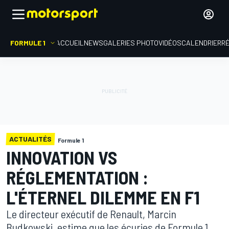
FORMULE 1
ACCUEIL
NEWS
GALERIES PHOTO
VIDÉOS
CALENDRIER
R
ACTUALITÉS
Formule 1
INNOVATION VS
RÉGLEMENTATION :
L'ÉTERNEL DILEMME EN F1
Le directeur exécutif de Renault, Marcin
Budkowski, estime que les écuries de Formule 1