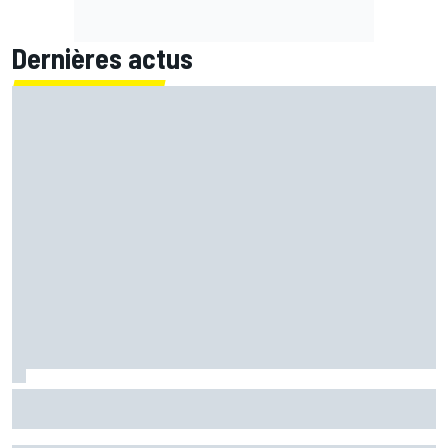
Dernières actus
Bezzecchi "pas encore à 100%" mais impatient de revenir
dans la bagarre