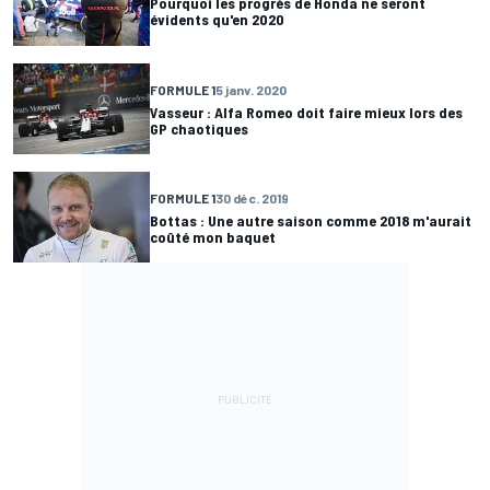
Pourquoi les progrès de Honda ne seront
évidents qu'en 2020
FORMULE 1
5 janv. 2020
Vasseur : Alfa Romeo doit faire mieux lors des
GP chaotiques
FORMULE 1
30 déc. 2019
Bottas : Une autre saison comme 2018 m'aurait
coûté mon baquet