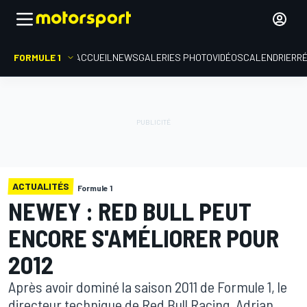
FORMULE 1
ACCUEIL
NEWS
GALERIES PHOTO
VIDÉOS
CALENDRIER
R
ACTUALITÉS
Formule 1
NEWEY : RED BULL PEUT
ENCORE S'AMÉLIORER POUR
2012
Après avoir dominé la saison 2011 de Formule 1, le
directeur technique de Red Bull Racing, Adrian