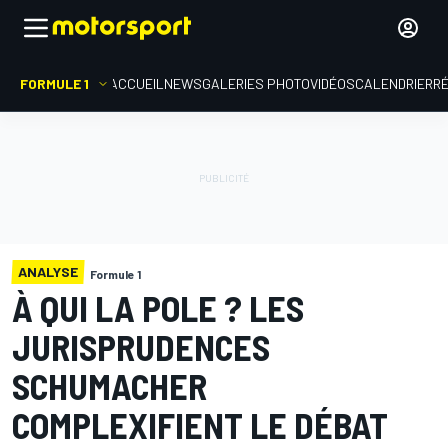
FORMULE 1
ACCUEIL
NEWS
GALERIES PHOTO
VIDÉOS
CALENDRIER
R
ANALYSE
Formule 1
À QUI LA POLE ? LES
JURISPRUDENCES
SCHUMACHER
COMPLEXIFIENT LE DÉBAT