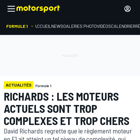
FORMULE 1
ACCUEIL
NEWS
GALERIES PHOTO
VIDÉOS
CALENDRIER
R
ACTUALITÉS
Formule 1
RICHARDS : LES MOTEURS
ACTUELS SONT TROP
COMPLEXES ET TROP CHERS
David Richards regrette que le règlement moteur
en F1 ait atteint un tel niveau de complexité, qui