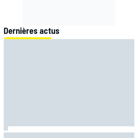
Dernières actus
Franck Montagny et Jerez, une histoire d'amour née au