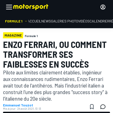
FORMULE 1
ACCUEIL
NEWS
GALERIES PHOTO
VIDÉOS
CALENDRIER
R
MAGAZINE
Formule 1
ENZO FERRARI, OU COMMENT
TRANSFORMER SES
FAIBLESSES EN SUCCÈS
Pilote aux limites clairement établies, ingénieur
aux connaissances rudimentaires, Enzo Ferrari
avait tout de l'antihéros. Mais l'industriel italien a
construit l'une des plus grandes "success story" à
l'italienne du 20e siècle.
Emmanuel Touzot
Mis à jour:
24 août 2021, 13:13