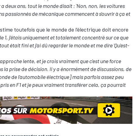
y a deux ans, tout le monde disait : 'Non, non, les voitures
ins passionnés de mécanique commencent à s'ouvrir à ça et
stime toutefois que le monde de l'électrique doit encore
le 1, j'étais uniquement et totalement concentré sur ce que
tout était fini et j'ai dû regarder le monde et me dire 'Qu'est-
pproche lente, et je crois vraiment que c'est une force
s la prise de décision. Il y a énormément de discussions, de
onde de l'automobile électrique] mais parfois assez peu
pris en F1 et je peux vraiment transférer cela, ça pourrait
er ou sauvegarder cet article