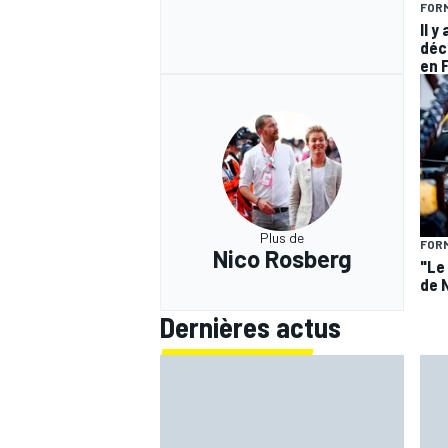
FORM
Il y
déc
en 
Plus de
FORM
Nico Rosberg
"Le 
de 
Dernières actus