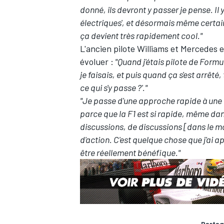
donné, ils devront y passer je pense. Il 
électriques', et désormais même certa
ça devient très rapidement cool."
L'ancien pilote Williams et Mercedes e
évoluer :
"Quand j'étais pilote de Formu
je faisais, et puis quand ça s'est arrêté, 
ce qui s'y passe ?'."
"Je passe d'une approche rapide à une a
parce que la F1 est si rapide, même dan
discussions, de discussions [dans le m
d'action. C'est quelque chose que j'ai ap
être réellement bénéfique."
Partag