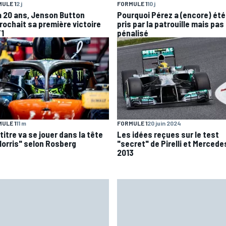
ULE 1
2 j
FORMULE 1
10 j
 a 20 ans, Jenson Button
Pourquoi Pérez a (encore) été
rochait sa première victoire
pris par la patrouille mais pas
F1
pénalisé
ULE 1
11 m
FORMULE 1
20 juin 2024
titre va se jouer dans la tête
Les idées reçues sur le test
Norris" selon Rosberg
"secret" de Pirelli et Mercede
2013