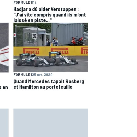
FORMULE 1
11 j
Hadjar a dû aider Verstappen :
"J'ai vite compris quand ils m'ont
laissé en piste..."
FORMULE 1
25 avr. 2024
Quand Mercedes tapait Rosberg
et Hamilton au portefeuille
s en