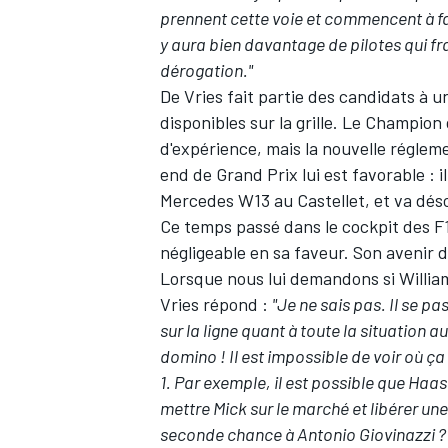
prennent cette voie et commencent à faire
y aura bien davantage de pilotes qui fra
dérogation."
De Vries fait partie des candidats à 
disponibles sur la grille. Le Champi
AUTRES CHAMPIONNATS
d'expérience, mais la nouvelle réglem
end de Grand Prix lui est favorable : i
Mercedes
W13 au Castellet, et va désor
Ce temps passé dans le cockpit des F1
négligeable en sa faveur. Son avenir 
Lorsque nous lui demandons si Williams
Vries répond :
"Je ne sais pas. Il se p
sur la ligne quant à toute la situation au
domino ! Il est impossible de voir où ç
1. Par exemple, il est possible que Ha
mettre Mick sur le marché et libérer un
seconde chance à Antonio Giovinazzi ? J