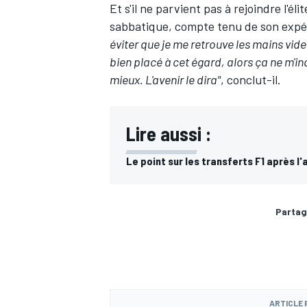
Et s'il ne parvient pas à rejoindre l'é
sabbatique, compte tenu de son expé
éviter que je me retrouve les mains vides
bien placé à cet égard, alors ça ne m'inq
mieux. L'avenir le dira"
, conclut-il.
Lire aussi :
Le point sur les transferts F1 après l
Partag
ARTICLE