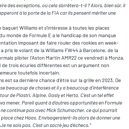
 des exceptions, où cela s'arrêtera-t-il ? Alors, bien sûr, il
pperont à la porte de la FIA car ils pensent mériter une
un baquet
Williams
et s'intéresse à toutes les places
on du monde de Formule E a le handicap de son manque
entation imposant de faire rouler des rookies en week-
l a pris le volant de la Williams FW44 à Barcelone, de la
mais piloter l'
Aston Martin
AMR22 ce vendredi à Monza.
 de trois écuries différentes est un argument non
demeure toutefois incertain.
 est sa dernière chance d'être sur la grille en 2023, De
asse beaucoup de choses et il y a beaucoup d'interférence
tour de Piastri, Alpine, Gasly et Herta. C'est un tel effet
a va mener. Pareil quant à d'autres opportunités en Formule
as ne continue pas avec Mick Schumacher, ce qui pourrait
e place chez Haas. Envisageraient-ils alors de donner une
e ne sais pas. C'est un sacré jeu d'échecs."