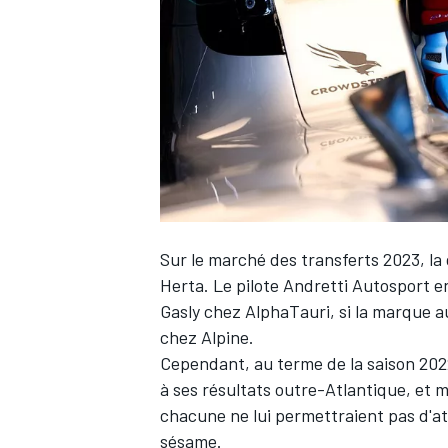
WRC
Sur le marché des transferts 2023, l
Herta
. Le pilote Andretti Autosport e
Gasly
chez
AlphaTauri
, si la marque a
chez
Alpine
.
WEC
Cependant, au terme de la saison 202
à ses résultats outre-Atlantique, et 
chacune ne lui permettraient pas d'at
sésame.