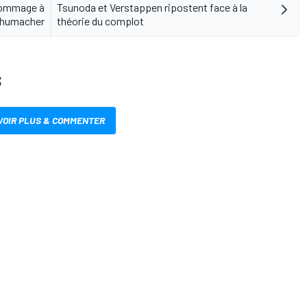
 hommage à
Tsunoda et Verstappen ripostent face à la
chumacher
théorie du complot
S
VOIR PLUS & COMMENTER