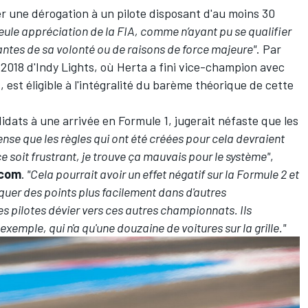
der une dérogation à un pilote disposant d'au moins 30
seule appréciation de la FIA, comme n’ayant pu se qualifier
ntes de sa volonté ou de raisons de force majeure"
. Par
2018 d'Indy Lights, où Herta a fini vice-champion avec
st éligible à l'intégralité du barème théorique de cette
didats à une arrivée en Formule 1, jugerait néfaste que les
ense que les règles qui ont été créées pour cela devraient
ce soit frustrant, je trouve ça mauvais pour le système"
,
.com
.
"Cela pourrait avoir un effet négatif sur la Formule 2 et
rquer des points plus facilement dans d'autres
s pilotes dévier vers ces autres championnats. Ils
exemple, qui n'a qu'une douzaine de voitures sur la grille."