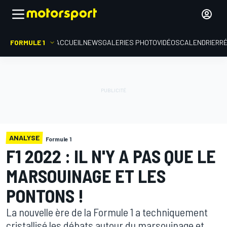
FORMULE 1
ACCUEIL
NEWS
GALERIES PHOTO
VIDÉOS
CALENDRIER
R
ANALYSE
Formule 1
F1 2022 : IL N'Y A PAS QUE LE
MARSOUINAGE ET LES
PONTONS !
La nouvelle ère de la Formule 1 a techniquement
cristallisé les débats autour du marsouinage et