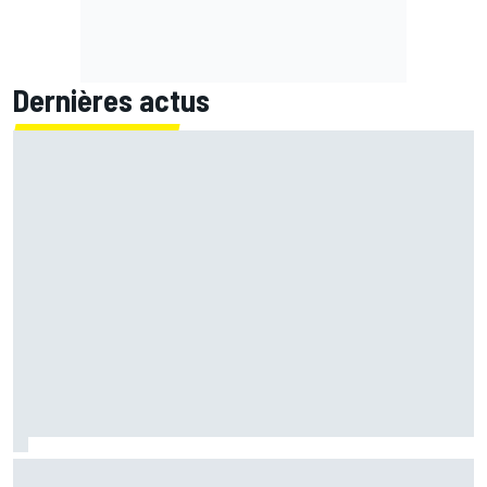
Dernières actus
"Idiot" samedi, Fernández a transformé sa "frustration"