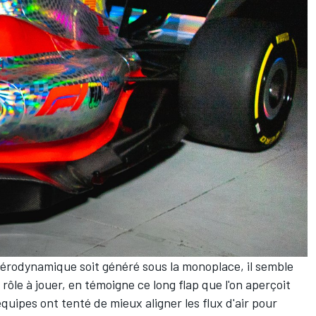
aérodynamique soit généré sous la monoplace, il semble
rôle à jouer, en témoigne ce long flap que l'on aperçoit
quipes ont tenté de mieux aligner les flux d'air pour