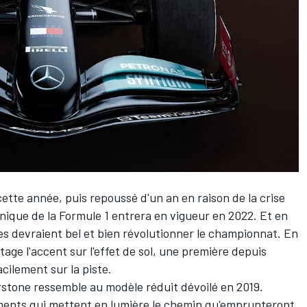
tte année, puis repoussé d'un an en raison de la crise
ique de la Formule 1 entrera en vigueur en 2022. Et en
es devraient bel et bien révolutionner le championnat. En
age l'accent sur l'effet de sol, une première depuis
acilement sur la piste.
erstone ressemble au modèle réduit dévoilé en 2019.
ents qui mettent en lumière le chemin qu'emprunteront