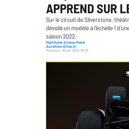
APPREND SUR LE
Sur le circuit de Silverstone, théâ
dévoilé un modèle à l'échelle 1 d'
saison 2022.
Matthew Somerfield
MOTOGP
Aurélien Attard
Mis à jour:
16 juil. 2021, 16:33