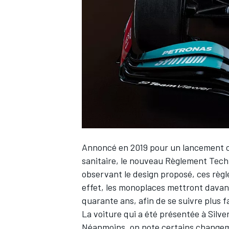
WRC
Annoncé en 2019 pour un lancement ce
sanitaire, le nouveau Règlement Techn
observant le design proposé, ces règl
WEC
effet, les monoplaces mettront davant
quarante ans, afin de se suivre plus f
La voiture qui a été présentée à Silv
Néanmoins, on note certains changem