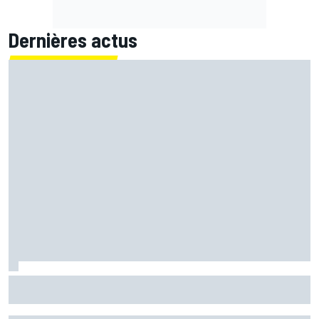
Dernières actus
Marc Márquez démuni face à sa perte de rythme : "Nous
n'avions jamais connu ça"