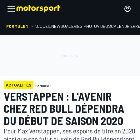
FORMULE 1
ACCUEIL
NEWS
GALERIES PHOTO
VIDÉOS
CALENDRIER
R
ACTUALITÉS
Formule 1
VERSTAPPEN : L'AVENIR
CHEZ RED BULL DÉPENDRA
DU DÉBUT DE SAISON 2020
Pour Max Verstappen, ses espoirs de titre en 2020
ainsi que son futur au sein de Red Bull dépendront