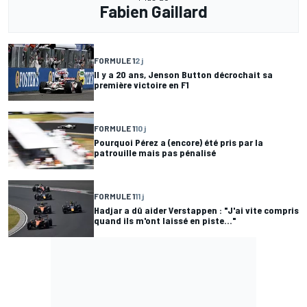
Fabien Gaillard
FORMULE 1
2 j
Il y a 20 ans, Jenson Button décrochait sa
première victoire en F1
FORMULE 1
10 j
Pourquoi Pérez a (encore) été pris par la
patrouille mais pas pénalisé
FORMULE 1
11 j
Hadjar a dû aider Verstappen : "J'ai vite compris
quand ils m'ont laissé en piste..."