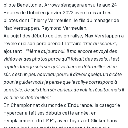
pilote Benetton et Arrows s'engagera ensuite aux 24
Heures de Dubaï en janvier 2022 avec trois autres
pilotes dont Thierry Vermeulen, le fils du manager de
Max Verstappen, Raymond Vermeulen.
Au sujet des débuts de Jos en rallye, Max Verstappen a
révélé que son père prenait l'affaire
"très au sérieux"
,
ajoutant :
"Même aujourd'hui, il m'a encore envoyé des
vidéos et des photos parce qu'il faisait des essais. Il est
rapide donc je suis sûr qu'il va bien se débrouiller. Bien
sûr, c'est un peu nouveau pour lui d'avoir quelqu'un à côté
pour le guider mais je pense que le rallye correspond à
son style. Je suis bien sûr curieux de voir le résultat mais il
va bien se débrouiller."
En
Championnat du monde d'Endurance
, la catégorie
Hypercar a fait ses débuts cette année, en
remplacement du LMP1, avec
Toyota
et
Glickenhaus
ayant aligné des modèles répondant à la nouvelle