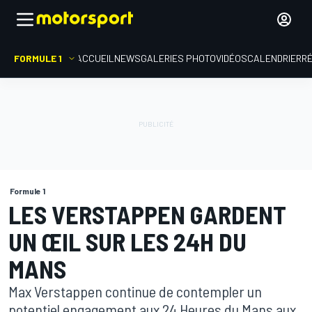
FORMULE 1
ACCUEIL
NEWS
GALERIES PHOTO
VIDÉOS
CALENDRIER
R
Formule 1
LES VERSTAPPEN GARDENT
UN ŒIL SUR LES 24H DU
MANS
Max Verstappen continue de contempler un
potentiel engagement aux 24 Heures du Mans aux