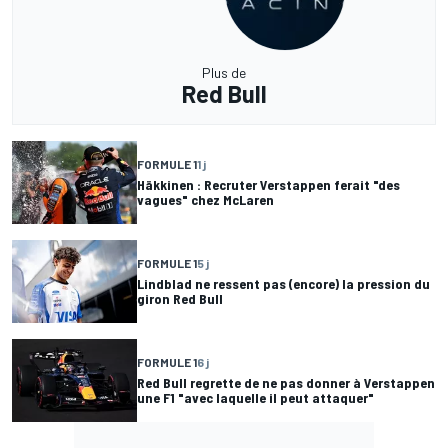
Plus de
Red Bull
FORMULE 1
1 j
Häkkinen : Recruter Verstappen ferait "des
vagues" chez McLaren
FORMULE 1
5 j
Lindblad ne ressent pas (encore) la pression du
giron Red Bull
FORMULE 1
6 j
Red Bull regrette de ne pas donner à Verstappen
une F1 "avec laquelle il peut attaquer"