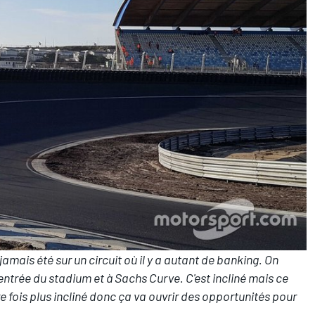
i jamais été sur un circuit où il y a autant de banking. On
ntrée du stadium et à Sachs Curve. C'est incliné mais ce
re fois plus incliné donc ça va ouvrir des opportunités pour