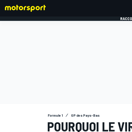
RACCO
FORMULE 1
Formule 1
GP des Pays-Bas
POURQUOI LE VI