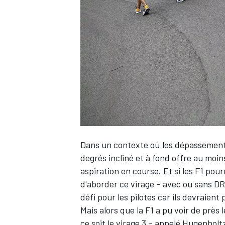
WRC
Dans un contexte où les dépassements 
degrés incliné et à fond offre au moi
aspiration en course. Et si les F1 pou
WEC
d'aborder ce virage – avec ou sans DR
défi pour les pilotes car ils devraient
Mais alors que la F1 a pu voir de près 
ce soit le virage 3 – appelé Hugenholt