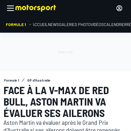
FORMULE 1
ACCUEIL
NEWS
GALERIES PHOTO
VIDÉOS
CALENDRIER
R
Formule 1
GP d'Australie
FACE À LA V-MAX DE RED
BULL, ASTON MARTIN VA
ÉVALUER SES AILERONS
Aston Martin va évaluer après le Grand Prix
d'Australie si ses ailerons doivent être repensés