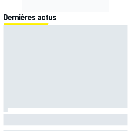
Dernières actus
Steiner : "À l'heure actuelle, Viñales n'a pas été renvoyé"