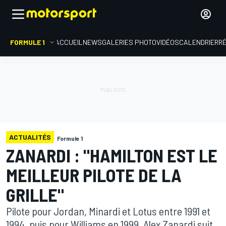
FORMULE 1
ACCUEIL
NEWS
GALERIES PHOTO
VIDÉOS
CALENDRIER
R
ACTUALITÉS
Formule 1
ZANARDI : "HAMILTON EST LE
MEILLEUR PILOTE DE LA
GRILLE"
Pilote pour Jordan, Minardi et Lotus entre 1991 et
1994, puis pour Williams en 1999, Alex Zanardi suit