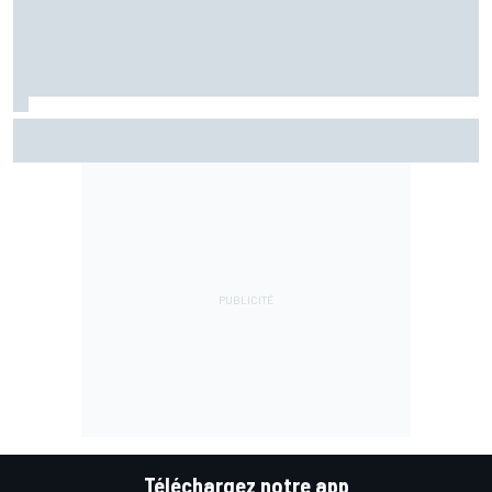
EL2 - Di Giannantonio devance les Aprilia
Téléchargez notre app