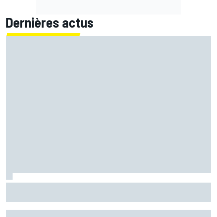
Dernières actus
Martín confirme mais se surprend : "Je ne m'attendais pas
à faire ce chrono"