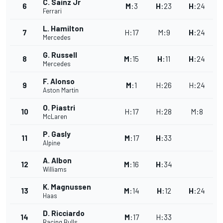
C. Sainz Jr
6
M
:
3
H
:
23
H
:
24
Ferrari
L. Hamilton
7
H
:
17
M
:
9
H
:
24
Mercedes
G. Russell
8
M
:
15
H
:
11
H
:
24
Mercedes
F. Alonso
9
M
:
1
H
:
26
H
:
24
Aston Martin
O. Piastri
10
H
:
17
H
:
28
M
:
8
McLaren
P. Gasly
11
M
:
17
H
:
33
Alpine
A. Albon
12
M
:
16
H
:
34
Williams
K. Magnussen
13
M
:
14
H
:
12
H
:
24
Haas
D. Ricciardo
14
M
:
17
H
:
33
Racing Bulls