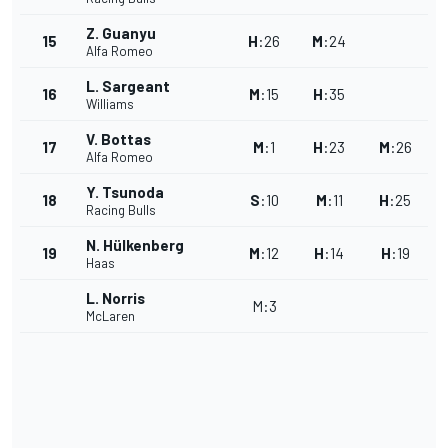
Z. Guanyu
15
H
:
26
M
:
24
Alfa Romeo
L. Sargeant
16
M
:
15
H
:
35
Williams
V. Bottas
17
M
:
1
H
:
23
M
:
26
Alfa Romeo
Y. Tsunoda
18
S
:
10
M
:
11
H
:
25
Racing Bulls
N. Hülkenberg
19
M
:
12
H
:
14
H
:
19
Haas
L. Norris
M
:
3
McLaren