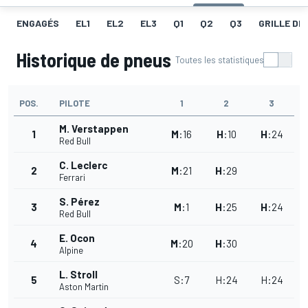
ENGAGÉS
EL1
EL2
EL3
Q1
Q2
Q3
GRILLE DE
Historique de pneus
Toutes les statistiques
POS.
PILOTE
1
2
3
M. Verstappen
1
M
:
16
H
:
10
H
:
24
Red Bull
C. Leclerc
2
M
:
21
H
:
29
Ferrari
S. Pérez
3
M
:
1
H
:
25
H
:
24
Red Bull
E. Ocon
4
M
:
20
H
:
30
Alpine
L. Stroll
5
S
:
7
H
:
24
H
:
24
Aston Martin