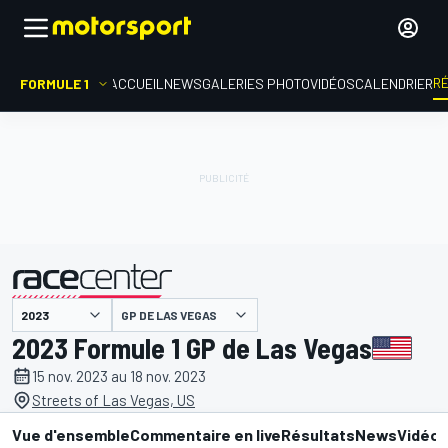
R
FORMULE 1
ACCUEIL
NEWS
GALERIES PHOTO
VIDÉOS
CALENDRIER
GP DE LAS VEGAS
présenté par
2023 Formule 1 GP de Las Vegas
15 nov. 2023 au 18 nov. 2023
Streets of Las Vegas, US
Vue d'ensemble
Commentaire en live
Résultats
News
Vidéo