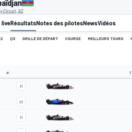
baïdjan
y Circuit, AZ
live
Résultats
Notes des pilotes
News
Vidéos
Q2
Q3
GRILLE DE DÉPART
COURSE
MEILLEURS TOURS
#
T
31
23
31