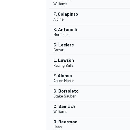
Williams
F. Colapinto
WRC
Alpine
K. Antonelli
Mercedes
C. Leclerc
Ferrari
L. Lawson
Racing Bulls
F. Alonso
Aston Martin
G. Bortoleto
Stake Sauber
WEC
C. Sainz Jr
Williams
O. Bearman
Haas