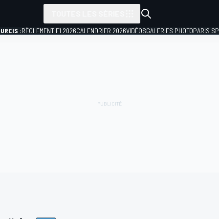
TOUTES LES SÉRIES
URCIS :
RÈGLEMENT F1 2026
CALENDRIER 2026
VIDÉOS
GALERIES PHOTO
PARIS S