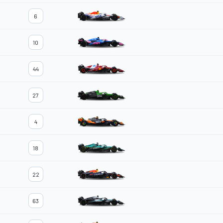
6
10
44
27
4
18
22
63