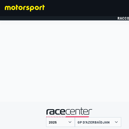
RACCO
FORMULE 1
présenté par
GP D'AZERBAÏDJAN