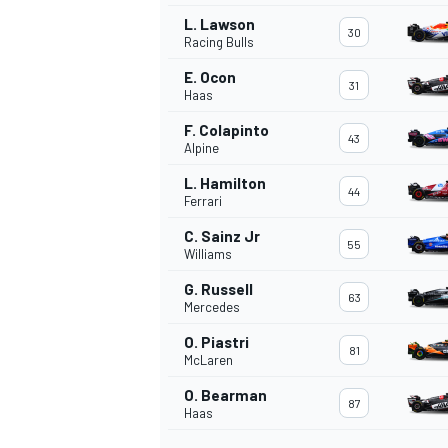
L. Lawson
30
Racing Bulls
E. Ocon
31
Haas
F. Colapinto
43
Alpine
L. Hamilton
44
Ferrari
C. Sainz Jr
55
Williams
G. Russell
63
Mercedes
O. Piastri
81
McLaren
O. Bearman
87
Haas