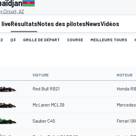
baïdjan
y Circuit, AZ
live
Résultats
Notes des pilotes
News
Vidéos
Q2
Q3
GRILLE DE DÉPART
COURSE
MEILLEURS TOURS
VOITURE
MOTEUR
Red Bull RB21
Honda RB
McLaren MCL39
Mercedes
Sauber C45
Ferrari 06