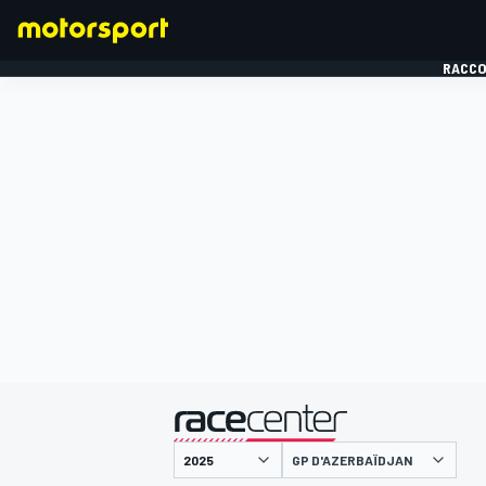
RACCO
FORMULE 1
présenté par
GP D'AZERBAÏDJAN