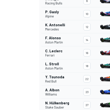
6
Racing Bulls
P. Gasly
10
WRC
Alpine
K. Antonelli
12
Mercedes
F. Alonso
14
Aston Martin
C. Leclerc
16
Ferrari
L. Stroll
18
Aston Martin
Y. Tsunoda
22
Red Bull
WEC
A. Albon
23
Williams
N. Hülkenberg
27
Stake Sauber