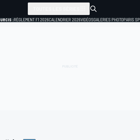
TOUTES LES SÉRIES
URCIS :
RÈGLEMENT F1 2026
CALENDRIER 2026
VIDÉOS
GALERIES PHOTO
PARIS S