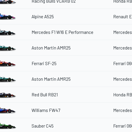
Racing Bulls VCARB 02
Honda RB
Alpine A525
Renault 
Mercedes F1 W16 E Performance
Mercedes
Aston Martin AMR25
Mercedes
Ferrari SF-25
Ferrari 06
Aston Martin AMR25
Mercedes
Red Bull RB21
Honda RB
Williams FW47
Mercedes
Sauber C45
Ferrari 06