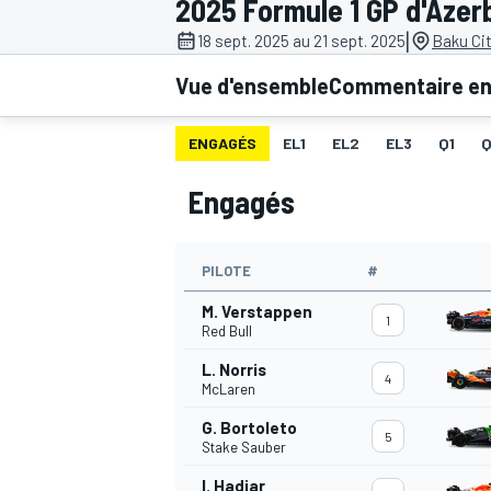
2025 Formule 1 GP d'Azer
|
18 sept. 2025 au 21 sept. 2025
Baku Cit
Vue d'ensemble
Commentaire en 
ENGAGÉS
EL1
EL2
EL3
Q1
MOTOGP
Engagés
PILOTE
#
M. Verstappen
1
Red Bull
L. Norris
4
McLaren
G. Bortoleto
5
Stake Sauber
I. Hadjar