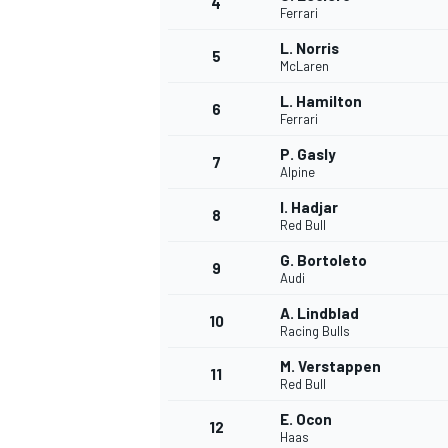
4
Ferrari
L. Norris
5
WRC
McLaren
L. Hamilton
6
Ferrari
P. Gasly
7
Alpine
I. Hadjar
8
Red Bull
G. Bortoleto
9
Audi
A. Lindblad
10
Racing Bulls
WEC
M. Verstappen
11
Red Bull
E. Ocon
12
Haas