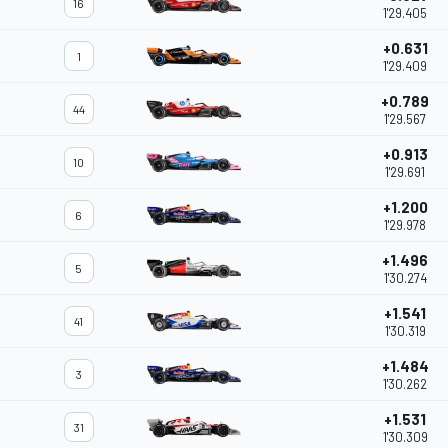
16
1'29.405
+0.631
1
1'29.409
+0.789
44
1'29.567
+0.913
10
1'29.691
+1.200
6
1'29.978
+1.496
5
1'30.274
+1.541
41
1'30.319
+1.484
3
1'30.262
+1.531
31
1'30.309