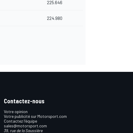
225.646
224.980
Contactez-nous
Votre opinion
Votre publicité sur Motorsport.com
Contactez l'équipe
sales@motorsport.com
39, rue de la Saussière