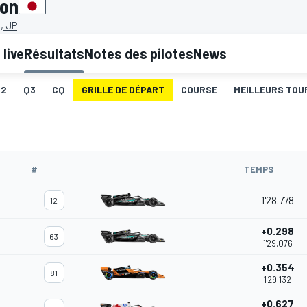
pon
, JP
live
Résultats
Notes des pilotes
News
Q2
Q3
CQ
GRILLE DE DÉPART
COURSE
MEILLEURS TOU
#
TEMPS
1'28.778
12
+0.298
63
1'29.076
+0.354
81
1'29.132
+0.627