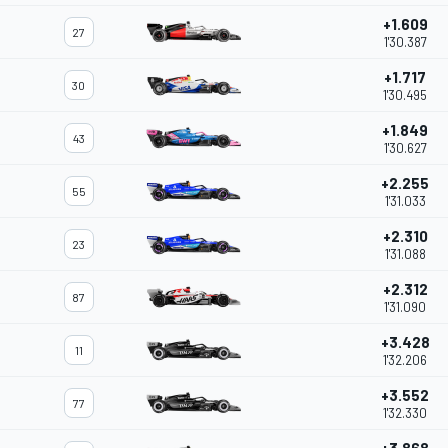
+1.609
27
1'30.387
+1.717
30
1'30.495
+1.849
43
1'30.627
+2.255
55
1'31.033
+2.310
23
1'31.088
+2.312
87
1'31.090
+3.428
11
1'32.206
+3.552
77
1'32.330