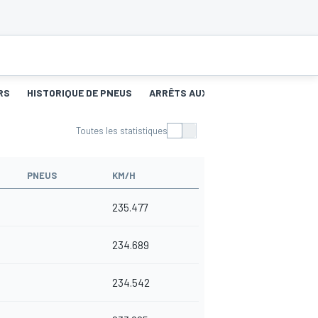
RS
HISTORIQUE DE PNEUS
ARRÊTS AUX STANDS
Toutes les statistiques
PNEUS
KM/H
235.477
234.689
234.542