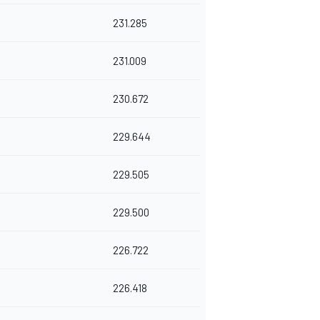
231.285
231.009
230.672
229.644
229.505
229.500
226.722
226.418