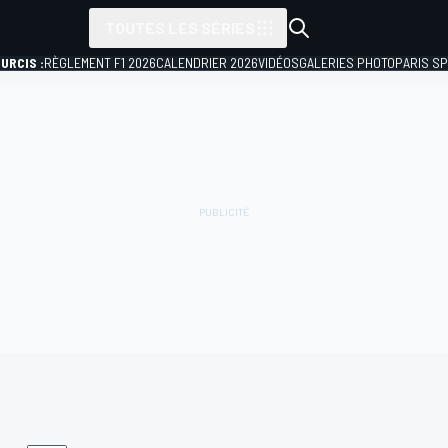
TOUTES LES SÉRIES
URCIS :
RÈGLEMENT F1 2026
CALENDRIER 2026
VIDÉOS
GALERIES PHOTO
PARIS S