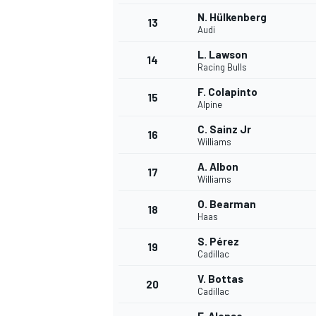
N. Hülkenberg
13
Audi
L. Lawson
14
Racing Bulls
F. Colapinto
15
Alpine
C. Sainz Jr
16
Williams
A. Albon
17
Williams
O. Bearman
18
Haas
S. Pérez
19
Cadillac
V. Bottas
20
Cadillac