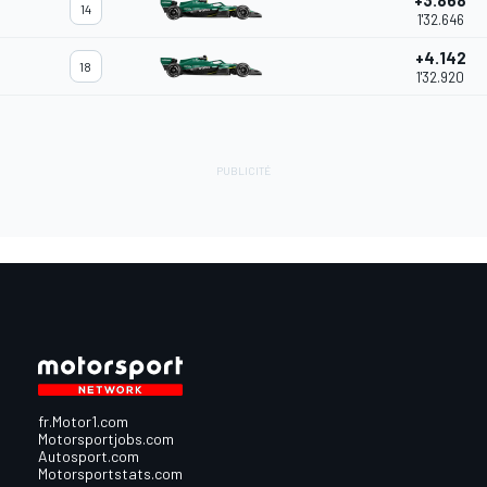
+3.868
14
1'32.646
+4.142
18
1'32.920
fr.Motor1.com
Motorsportjobs.com
Autosport.com
Motorsportstats.com