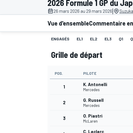
2026 Formule 1 GP du Ja
|
26 mars 2026 au 29 mars 2026
Suzuka
Vue d'ensemble
Commentaire en 
ENGAGÉS
EL1
EL2
EL3
Q1
MOTOGP
Grille de départ
POS.
PILOTE
K. Antonelli
1
Mercedes
G. Russell
2
Mercedes
O. Piastri
3
McLaren
C. Leclerc