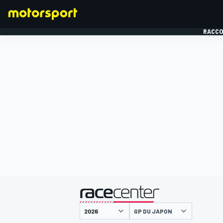
RACCO
FORMULE 1
présenté par
GP DU JAPON