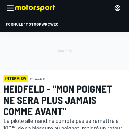
FORMULE 1
MOTOGP
WRC
WEC
INTERVIEW
Formule E
HEIDFELD - "MON POIGNET
NE SERA PLUS JAMAIS
COMME AVANT"
Le pilote allemand ne compte pas se remettre à
100% de sa blessure au poignet, malgré un retour