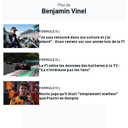
Plus de
Benjamin Vinel
FORMULE 1
5 j
"Je suis retourné dans ma voiture et j'ai
pleuré" : Ocon revient sur son année loin de la F1
FORMULE 1
9 j
La F1 retire les données des batteries à la TV :
"Ça n'intéresse pas les fans"
FORMULE 1
11 j
Norris juge qu'il était "simplement meilleur"
que Piastri en Hongrie