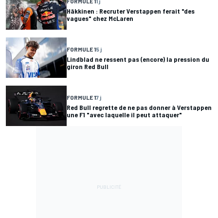
FORMULE 1
1 j
Häkkinen : Recruter Verstappen ferait "des
vagues" chez McLaren
FORMULE 1
5 j
Lindblad ne ressent pas (encore) la pression du
giron Red Bull
FORMULE 1
7 j
Red Bull regrette de ne pas donner à Verstappen
une F1 "avec laquelle il peut attaquer"