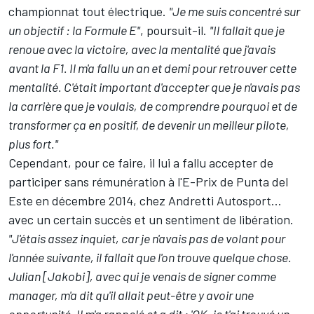
championnat tout électrique.
"Je me suis concentré sur
un objectif : la Formule E"
, poursuit-il.
"Il fallait que je
renoue avec la victoire, avec
la mentalité que j'avais
avant la F1
. Il m'a fallu un an et demi pour retrouver cette
mentalité. C'était important d'accepter que je n'avais pas
la carrière que je voulais, de comprendre pourquoi et de
transformer ça en positif, de devenir un meilleur pilote,
plus fort."
Cependant, pour ce faire, il lui a fallu accepter de
participer sans rémunération à l'E-Prix de Punta del
Este en décembre 2014, chez
Andretti Autosport
…
avec un certain succès et un sentiment de libération.
"J'étais assez inquiet, car je n'avais pas de volant pour
l'année suivante, il fallait que l'on trouve quelque chose.
Julian [Jakobi], avec qui je venais de signer comme
manager, m'a dit qu'il allait peut-être y avoir une
opportunité. Il m'a rappelé et a dit : 'OK, je t'ai trouvé un