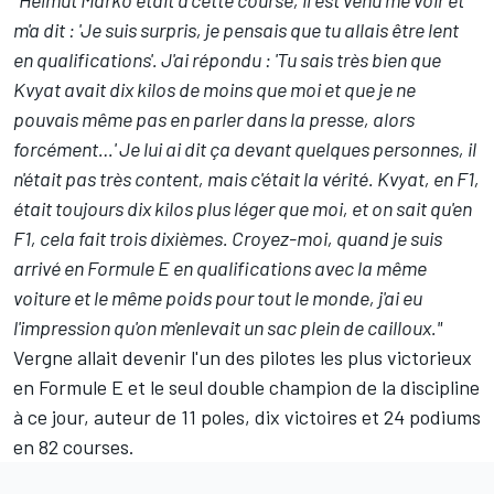
"Helmut Marko était à cette course, il est venu me voir et
m'a dit : 'Je suis surpris, je pensais que tu allais être lent
en qualifications'. J'ai répondu : 'Tu sais très bien que
Kvyat avait dix kilos de moins que moi et que je ne
pouvais même pas en parler dans la presse, alors
forcément…' Je lui ai dit ça devant quelques personnes, il
n'était pas très content, mais c'était la vérité. Kvyat, en F1,
était toujours dix kilos plus léger que moi, et on sait qu'en
F1, cela fait trois dixièmes. Croyez-moi, quand je suis
arrivé en Formule E en qualifications avec la même
voiture et le même poids pour tout le monde, j'ai eu
l'impression qu'on m'enlevait un sac plein de cailloux."
Vergne allait devenir l'un des pilotes les plus victorieux
en Formule E et le seul double champion de la discipline
à ce jour, auteur de 11 poles, dix victoires et 24 podiums
en 82 courses.