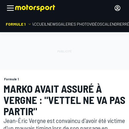
FORMULE 1
ACCUEIL
NEWS
GALERIES PHOTO
VIDÉOS
CALENDRIER
R
Formule 1
MARKO AVAIT ASSURÉ À
VERGNE : "VETTEL NE VA PAS
PARTIR"
Jean-Éric Vergne est convaincu d'avoir été victime
d'un mauvais timing lors de son passage en