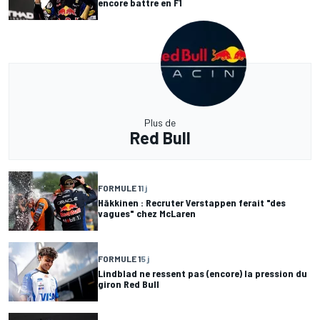
encore battre en F1
Plus de
Red Bull
FORMULE 1
1 j
Häkkinen : Recruter Verstappen ferait "des
vagues" chez McLaren
FORMULE 1
5 j
Lindblad ne ressent pas (encore) la pression du
giron Red Bull