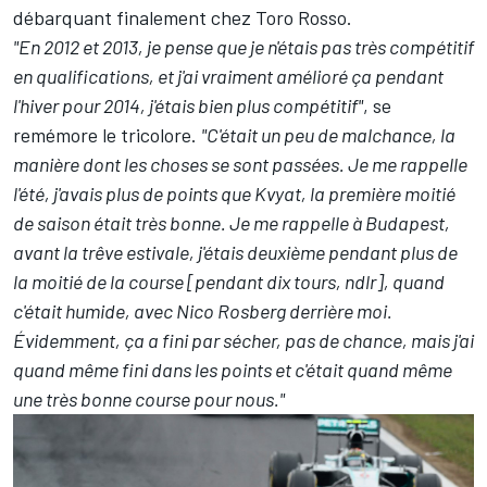
débarquant finalement chez Toro Rosso.
"En 2012 et 2013, je pense que je n'étais pas très compétitif
en qualifications, et j'ai vraiment amélioré ça pendant
l'hiver pour 2014, j'étais bien plus compétitif"
, se
remémore le tricolore.
"C'était un peu de malchance, la
manière dont les choses se sont passées. Je me rappelle
l'été, j'avais plus de points que Kvyat, la première moitié
de saison était très bonne. Je me rappelle à Budapest,
avant la trêve estivale, j'étais deuxième pendant plus de
la moitié de la course [pendant dix tours, ndlr], quand
c'était humide, avec
Nico Rosberg
derrière moi.
É
videmment, ça a fini par sécher, pas de chance, mais j'ai
quand même fini dans les points et c'était quand même
une très bonne course pour nous."