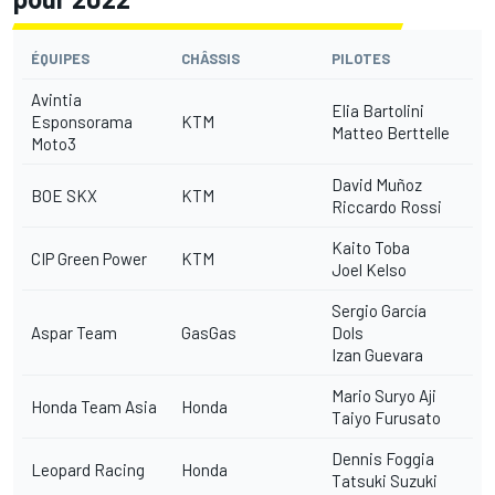
ÉQUIPES
CHÂSSIS
PILOTES
Avintia
Elia Bartolini
Esponsorama
KTM
Matteo Berttelle
Moto3
David Muñoz
BOE SKX
KTM
Riccardo Rossi
Kaito Toba
CIP Green Power
KTM
Joel Kelso
Sergio García
Aspar Team
GasGas
Dols
Izan Guevara
Mario Suryo Aji
Honda Team Asia
Honda
Taiyo Furusato
Dennis Foggia
Leopard Racing
Honda
Tatsuki Suzuki