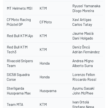
Ryusei Yamanaka
MT Helmets MSI
KTM
Diogo Moreira
CFMoto Racing
Xavi Artigas
CFMoto
Prüstel GP
Carlos Tatay
Jaume Masiá
Red Bull KTM Ajo
KTM
Dani Holgado
Red Bull KTM
Deniz Öncü
KTM
Tech3
Adrián Fernández
Rivacold Snipers
Andrea Migno
Honda
Team
Alberto Surra
SIC58 Squadra
Lorenzo Fellon
Honda
Corse
Riccardo Rossi
Sterilgarda
Ayumu Sasaki
Husqvarna
Husqvarna Max
John McPhee
Ivan Ortolá
Team MTA
KTM
Stefano Nepa