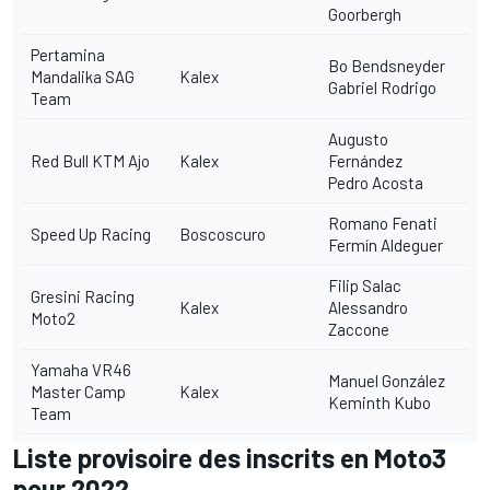
Goorbergh
Pertamina
Bo Bendsneyder
Mandalika SAG
Kalex
Gabriel Rodrigo
Team
Augusto
Red Bull KTM Ajo
Kalex
Fernández
Pedro Acosta
Romano Fenati
Speed Up Racing
Boscoscuro
Fermín Aldeguer
Filip Salac
Gresini Racing
Kalex
Alessandro
Moto2
Zaccone
Yamaha VR46
Manuel González
Master Camp
Kalex
Keminth Kubo
Team
Liste provisoire des inscrits en Moto3
pour 2022