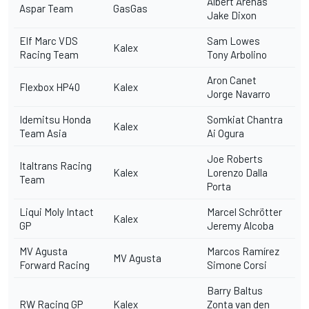
Albert Arenas
Aspar Team
GasGas
Jake Dixon
Elf Marc VDS
Sam Lowes
Kalex
Racing Team
Tony Arbolino
Aron Canet
Flexbox HP40
Kalex
Jorge Navarro
Idemitsu Honda
Somkiat Chantra
Kalex
Team Asia
Ai Ogura
Joe Roberts
Italtrans Racing
Kalex
Lorenzo Dalla
Team
Porta
Liqui Moly Intact
Marcel Schrötter
Kalex
GP
Jeremy Alcoba
MV Agusta
Marcos Ramírez
MV Agusta
Forward Racing
Simone Corsi
Barry Baltus
RW Racing GP
Kalex
Zonta van den