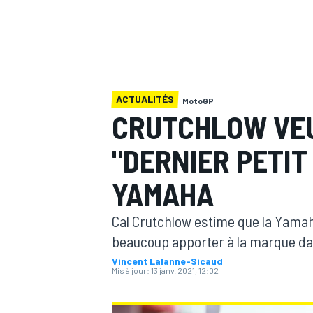
ACTUALITÉS
MotoGP
MOTOGP
CRUTCHLOW VEU
"DERNIER PETIT
YAMAHA
Cal Crutchlow estime que la Yamaha
beaucoup apporter à la marque dan
Vincent Lalanne-Sicaud
Mis à jour:
13 janv. 2021, 12:02