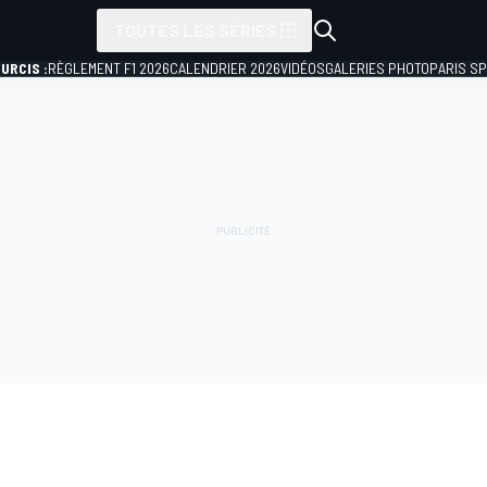
TOUTES LES SÉRIES
URCIS :
RÈGLEMENT F1 2026
CALENDRIER 2026
VIDÉOS
GALERIES PHOTO
PARIS S