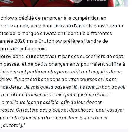
tchlow
a décidé de renoncer à la compétition en
 cette année, avec pour mission d'aider le constructeur
ilotes de la marque d'Iwata ont
identifié différentes
'année 2020 mais Crutchlow préfère attendre de
un diagnostic précis.
el évident, qui s'est traduit par des succès lors de sept
n passée, et de petits changements pourraient suffire à
t clairement performante, parce qu'ils ont gagné à Jerez,
tchlow.
"Ils ont été bons dans d'autres courses et ils ont
 de Jerez. Je vois que la base est là. Ils font un bon travail.
ais il faut trouver ce dernier petit quelque chose."
 la meilleure façon possible, afin de leur donner
esser. On testera des pièces et des choses, pour essayer
ra peut-être gagner un dixième au tour. Sur certaines
[au total]."