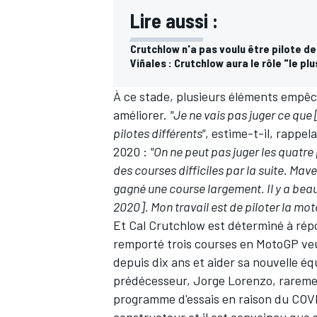
Lire aussi :
Crutchlow n'a pas voulu être pilote 
Viñales : Crutchlow aura le rôle "le p
À ce stade, plusieurs éléments empêc
améliorer.
"Je ne vais pas juger ce que 
pilotes différents"
, estime-t-il, rappe
2020 :
"On ne peut pas juger les quatre 
des courses difficiles par la suite. Mav
gagné une course largement. Il y a bea
2020]. Mon travail est de piloter la moto
Et Cal Crutchlow est déterminé à rép
remporté trois courses en MotoGP veu
depuis dix ans et aider sa nouvelle équ
prédécesseur
, Jorge Lorenzo, rareme
programme d'essais en raison du COVI
constructeur et il est convaincu que so