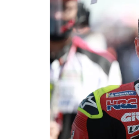
WRC
WEC