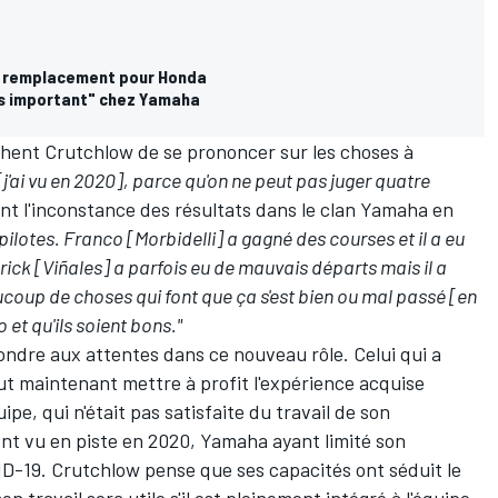
de remplacement pour Honda
lus important" chez Yamaha
hent Crutchlow de se prononcer sur les choses à
[j'ai vu en 2020], parce qu'on ne peut pas juger quatre
lant l'inconstance des résultats dans le clan Yamaha en
pilotes. Franco [Morbidelli] a gagné des courses et il a eu
erick [Viñales] a parfois eu de mauvais départs mais il a
ucoup de choses qui font que ça s'est bien ou mal passé [en
 et qu'ils soient bons."
ondre aux attentes dans ce nouveau rôle. Celui qui a
t maintenant mettre à profit l'expérience acquise
ipe, qui n'était
pas satisfaite du travail de son
nt vu en piste en 2020, Yamaha ayant limité son
D-19. Crutchlow pense que ses capacités ont séduit le
n travail sera utile s'il est pleinement intégré à l'équipe.