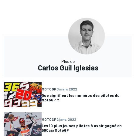
Plus de
Carlos Guil Iglesias
MOTOGP
3 mars 2022
Que signifient les numéros des pilotes du
MotoGP ?
MOTOGP
2 janv. 2022
Les 10 plus jeunes pilotes à avoir gagné en
500cc/MotoGP