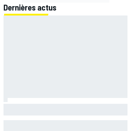
Dernières actus
Quartararo pénalisé à cause d'un souci pour surveiller la
pression !