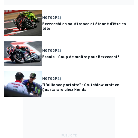
MOTOGP
2 j
Bezzecchi en souffrance et étonné d'être en
tête
MOTOGP
2 j
Essais - Coup de maître pour Bezzecchi !
MOTOGP
2 j
"L'alliance parfaite" : Crutchlow croit en
Quartararo chez Honda