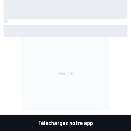
Martín reconnaît une erreur au départ : "J'ai été trop
optimiste"
Téléchargez notre app