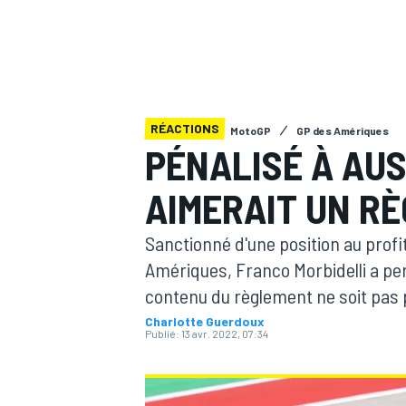
RÉACTIONS
MotoGP
GP des Amériques
MOTOGP
PÉNALISÉ À AUS
AIMERAIT UN RÈ
Sanctionné d'une position au profi
Amériques, Franco Morbidelli a perd
contenu du règlement ne soit pas 
Charlotte Guerdoux
Publié:
13 avr. 2022, 07:34