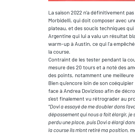
La saison 2022 n’a définitivement pa
Morbidelli
, qui doit composer avec u
plateau, et des soucis techniques qui
Argentine
qui lui a valu un résultat b
warm-up à Austin, ce qui l'a empêché
la course.
Contraint de les tester pendant la cou
mesure des 20 tours et a noté des amé
des points, notamment une meilleure 
Bien qu'encore loin de son coéquipier
face à
Andrea Dovizioso
afin de décroc
s'est finalement vu rétrograder au pr
"Dovi a essayé de me doubler dans l'ava
dépassement qui nous a fait élargir, je su
perdu une place, puis Dovi a élargi dans 
la course ils m'ont retiré ma position, 