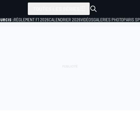
TOUTES LES SÉRIES
URCIS :
RÈGLEMENT F1 2026
CALENDRIER 2026
VIDÉOS
GALERIES PHOTO
PARIS S