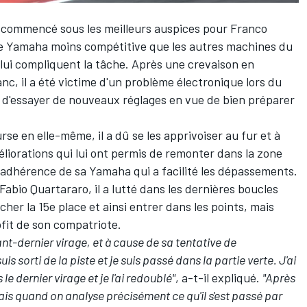
s commencé sous les meilleurs auspices pour
Franco
ne Yamaha moins compétitive que les autres machines du
 lui compliquent la tâche. Après
une crevaison en
lanc, il a été victime d'un problème électronique lors du
 d'essayer de nouveaux réglages en vue de bien préparer
rse en elle-même, il a dû se les apprivoiser au fur et à
liorations qui lui ont permis de remonter dans la zone
adhérence de sa Yamaha qui a facilité les dépassements.
Fabio Quartararo
, il a lutté dans les dernières boucles
her la 15e place et ainsi entrer dans les points, mais
ofit de son compatriote.
nt-dernier virage, et à cause de sa tentative de
is sorti de la piste et je suis passé dans la partie verte. J'ai
le dernier virage et je l'ai redoublé"
, a-t-il expliqué.
"Après
mais quand on analyse précisément ce qu'il s'est passé par