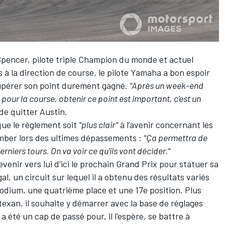
Spencer, pilote triple Champion du monde et actuel
 à la direction de course, le pilote Yamaha a bon espoir
écupérer son point durement gagné.
"Après un week-end
it pour la course, obtenir ce point est important, c'est un
 de quitter Austin.
 que le règlement soit
"plus clair"
à l’avenir concernant les
mber lors des ultimes dépassements :
"Ça permettra de
rniers tours. On va voir ce qu'ils vont décider."
revenir vers lui d'ici le prochain Grand Prix pour statuer sa
al, un circuit sur lequel il a obtenu des résultats variés
odium, une quatrième place et une 17e position. Plus
 texan, il souhaite y démarrer avec la base de réglages
 été un cap de passé pour, il l'espère, se battre à