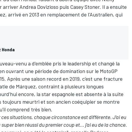
r arriver
Andrea Dovizioso
puis Casey Stoner. Il a ensuite
ez
, arrivé en 2013 en remplacement de l'Australien, qui
z Honda
ouveau-venu a d'emblée pris le leadership et changé la
en ouvrant une période de domination sur le MotoGP
5. Après une saison record en 2019, c'est une fracture
matie de Márquez, contraint à plusieurs longues
rd'hui encore, la star espagnole est absente à la suite
s toujours meurtri et son ancien coéquipier se montre
u'il comprend très bien.
ces situations, chaque circonstance est différente. J'ai eu
uper bien réussi du premier coup et... j'ai eu de la chance.