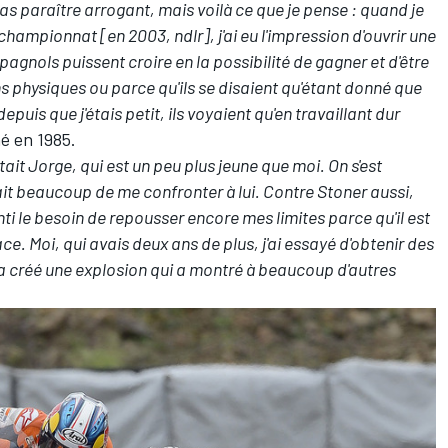
 pas paraître arrogant, mais voilà ce que je pense : quand je
 championnat [en 2003, ndlr], j'ai eu l'impression d'ouvrir une
gnols puissent croire en la possibilité de gagner et d'être
s physiques ou parce qu'ils se disaient qu'étant donné que
depuis que j'étais petit, ils voyaient qu'en travaillant dur
né en 1985.
tait Jorge, qui est un peu plus jeune que moi. On s'est
vait beaucoup de me confronter à lui. Contre Stoner aussi,
enti le besoin de repousser encore mes limites parce qu'il est
ce. Moi, qui avais deux ans de plus, j'ai essayé d'obtenir des
a a créé une explosion qui a montré à beaucoup d'autres