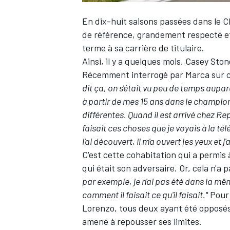
En dix-huit saisons passées dans le
de référence, grandement respecté et 
terme à sa carrière de titulaire.
Ainsi, il y a quelques mois,
Casey Ston
Récemment interrogé par Marca sur cet
dit ça, on s'était vu peu de temps aupara
à partir de mes 15 ans dans le champi
différentes. Quand il est arrivé chez R
faisait ces choses que je voyais à la té
l'ai découvert, il m'a ouvert les yeux et 
C'est cette cohabitation qui a permis 
qui était son adversaire. Or, cela n'a 
par exemple, je n'ai pas été dans la m
comment il faisait ce qu'il faisait."
Pour 
Lorenzo
, tous deux ayant été opposés d
amené à repousser ses limites.