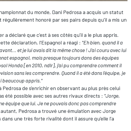
 Championnat du monde,
Dani Pedrosa
a acquis un statut
régulièrement honoré par ses pairs depuis qu'il a mis un
er a déclaré
que c'est à ses côtés qu'il a le plus appris.
te déclaration, l'Espagnol a réagi :
"Eh bien, quand il a
vant... et je lui avais dit la même chose ! J'ai couru avec lui
onnat espagnol, mais presque toujours dans des équipes
epsol Honda [en 2010, ndlr], j'ai pu comprendre comment il
lévision sans les comprendre. Quand il a été dans l'équipe, je
j'ai beaucoup appris."
à Pedrosa de s'enrichir en observant au plus près celui
pas été possible avec ses autres rivaux directs :
"Jorge,
ême équipe que lui. Je ne pouvais donc pas comprendre
autant, Pedrosa a trouvé une émulation avec
Jorge
ans une très forte rivalité dont il assure qu'elle l'a