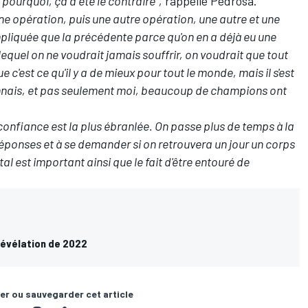
s pourquoi, ça a été le contraire",
rappelle Pedrosa.
ne opération, puis une autre opération, une autre et une
pliquée que la précédente parce qu'on en a déjà eu une
equel on ne voudrait jamais souffrir, on voudrait que tout
c'est ce qu'il y a de mieux pour tout le monde, mais il s'est
connais, et pas seulement moi, beaucoup de champions ont
onfiance est la plus ébranlée. On passe plus de temps à la
réponses et à se demander si on retrouvera un jour un corps
l est important ainsi que le fait d'être entouré de
révélation de 2022
er ou sauvegarder cet article