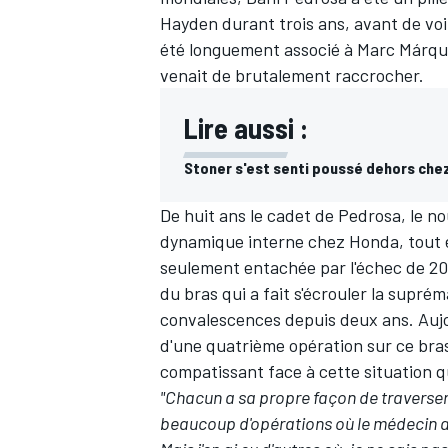
Hayden
durant trois ans, avant de voi
été longuement associé à
Marc Márqu
venait de brutalement raccrocher.
Lire aussi :
Stoner s'est senti poussé dehors che
De huit ans le cadet de Pedrosa, le n
dynamique interne chez Honda, tout 
seulement entachée par l'échec de 201
du bras qui a fait s'écrouler la supré
convalescences depuis deux ans. Aujou
d'une quatrième opération sur ce bra
compatissant face à cette situation q
"Chacun a sa propre façon de traverser 
beaucoup d'opérations où le médecin a s