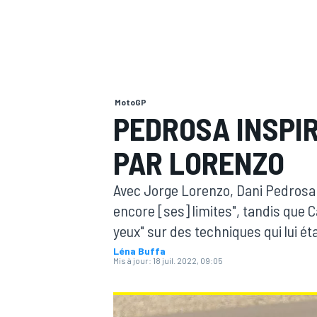
MotoGP
MOTOGP
PEDROSA INSPI
PAR LORENZO
Avec Jorge Lorenzo, Dani Pedrosa 
encore [ses] limites", tandis que Ca
yeux" sur des techniques qui lui ét
Léna Buffa
Mis à jour:
18 juil. 2022, 09:05