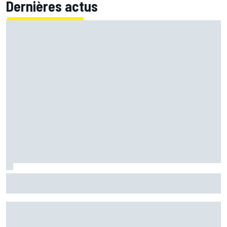
Dernières actus
Martín confirme mais se surprend : "Je ne m'attendais pas
à faire ce chrono"