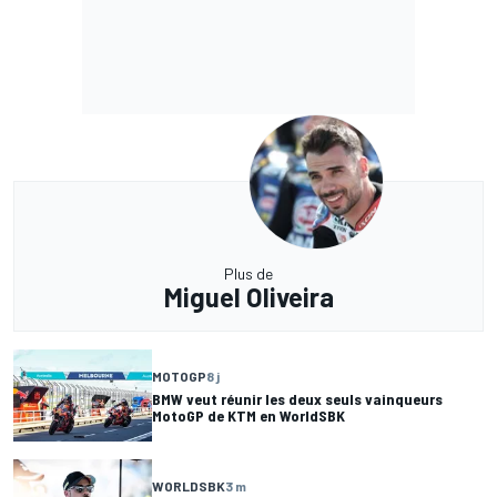
Plus de
Miguel Oliveira
MOTOGP
8 j
BMW veut réunir les deux seuls vainqueurs
MotoGP de KTM en WorldSBK
WORLDSBK
3 m