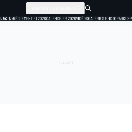
TOUTES LES SÉRIES
URCIS :
RÈGLEMENT F1 2026
CALENDRIER 2026
VIDÉOS
GALERIES PHOTO
PARIS S