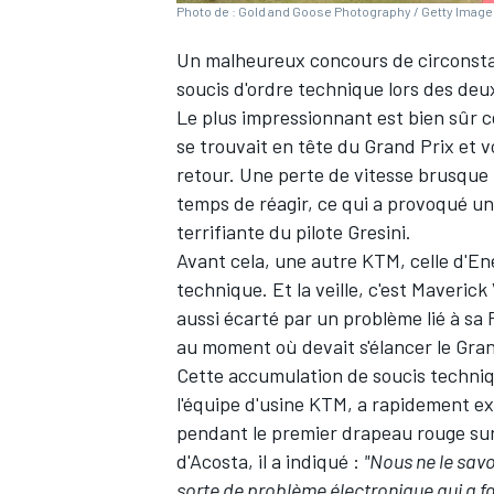
Photo de : Gold and Goose Photography / Getty Imag
Un malheureux concours de circonstan
soucis d'ordre technique lors des de
Le plus impressionnant est bien sûr c
se trouvait en tête du Grand Prix et 
retour. Une perte de vitesse brusque 
temps de réagir, ce qui a provoqué un
terrifiante du pilote Gresini.
Avant cela, une autre KTM, celle d'
Ene
technique. Et la veille, c'est
Maverick 
aussi écarté par un problème lié à sa
au moment où devait s'élancer le Gra
Cette accumulation de soucis techniq
l'équipe d'usine KTM, a rapidement exc
pendant le premier drapeau rouge sur 
d'Acosta, il a indiqué
:
"Nous ne le savo
sorte de problème électronique qui a fa