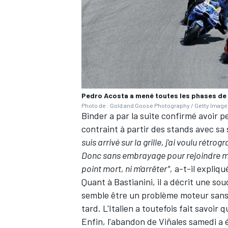
AUTRES CHAMPIONNATS
Pedro Acosta a mené toutes les phases de 
Photo de : Gold and Goose Photography / Getty Imag
Binder a par la suite confirmé avoir p
contraint à partir des stands avec s
suis arrivé sur la grille, j'ai voulu r
Donc sans embrayage pour rejoindre mon
point mort, ni m'arrêter",
a-t-il expliqué
Quant à Bastianini, il a décrit une s
semble être un problème moteur sans
tard. L'Italien a toutefois fait savoir q
Enfin, l'abandon de Viñales samedi a