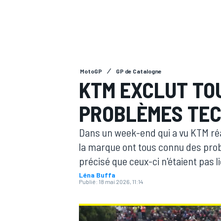
MotoGP
GP de Catalogne
MOTOGP
KTM EXCLUT TOU
PROBLÈMES TEC
Dans un week-end qui a vu KTM réa
la marque ont tous connu des prob
précisé que ceux-ci n'étaient pas li
Léna Buffa
Publié:
18 mai 2026, 11:14