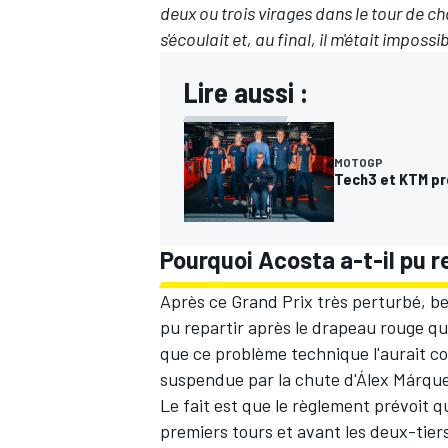
deux ou trois virages dans le tour de cha
s'écoulait et, au final, il m'était imposs
Lire aussi :
MOTOGP
Tech3 et KTM pr
Pourquoi Acosta a-t-il pu 
Après ce Grand Prix très perturbé, 
pu repartir après le drapeau rouge qu
que ce problème technique l'aurait co
suspendue par la chute d'Álex Márqu
Le fait est que le règlement prévoit q
premiers tours et avant les deux-tiers