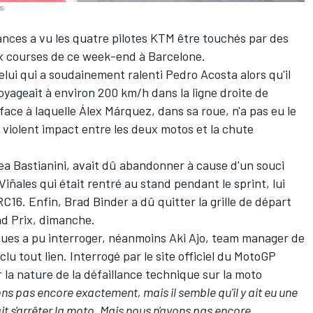
es
ces a vu les quatre pilotes KTM être touchés par des
ux courses de ce week-end à Barcelone.
elui qui a soudainement ralenti
Pedro Acosta
alors qu'il
voyageait à environ 200
km/h dans la ligne droite de
face à laquelle
Álex Márquez
, dans sa roue, n'a pas eu le
 violent impact entre les deux motos et la chute
a Bastianini
, avait dû abandonner à cause d'un souci
Viñales
qui était rentré au stand pendant le sprint, lui
 RC16. Enfin,
Brad Binder
a dû quitter la grille de départ
nd Prix, dimanche.
ues a pu interroger, néanmoins Aki Ajo, team manager de
lu tout lien. Interrogé par le site officiel du MotoGP
la nature de la défaillance technique sur la moto
ns pas encore exactement, mais il semble qu'il y ait eu une
it s'arrêter la moto. Mais nous n'avons pas encore