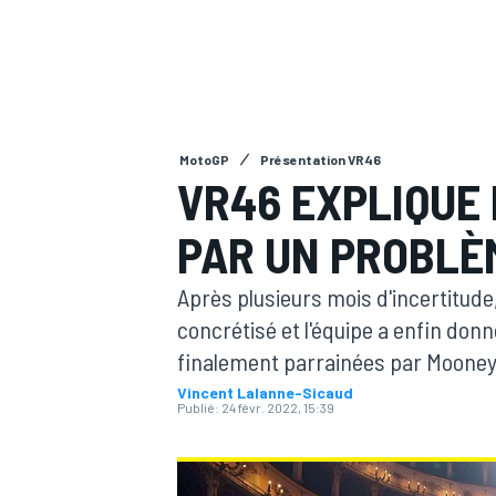
MotoGP
Présentation VR46
MOTOGP
VR46 EXPLIQUE
PAR UN PROBLÈM
Après plusieurs mois d'incertitude
concrétisé et l'équipe a enfin don
finalement parrainées par Mooney,
Vincent Lalanne-Sicaud
Publié:
24 févr. 2022, 15:39