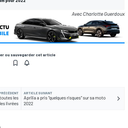
am pour 2022
Avec Charlotte Guerdoux
er ou sauvegarder cet article
 PRÉCÉDENT
ARTICLE SUIVANT
toutes les
Aprilia a pris "quelques risques" sur sa moto
les livrées
2022