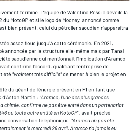
ivement terminé. L'équipe de Valentino Rossi a dévoilé
la
022 du MotoGP
et si le logo de Mooney,
annoncé comme
 est bien présent, celui du pétrolier saoudien n'apparaîtra
stée assez floue jusqu'à cette cérémonie. En 2021,
été annoncée par la structure elle-même mais par Tanal
ciété saoudienne qui
mentionnait l'implication d'Aramco
avait confirmé l'accord,
qualifiant l'entreprise de
it été
"vraiment très difficile"
de mener à bien le projet en
côté du géant de l'énergie présent en F1 en tant que
 d'Aston Martin
:
"Aramco, l'une des plus grandes
la chimie, confirme ne pas être entré dans un partenariat
R46 ou toute autre entité en MotoGP
", avait précisé
ne conversation téléphonique.
"Aramco n'a pas été
tertainment le mercredi 28 avril. Aramco n'a jamais eu