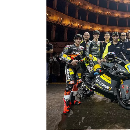
WRC
WEC