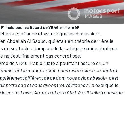
n F1 mais pas les Ducati de VR46 en MotoGP
iché sa confiance et assuré que les discussions
n Abdallah Al Saoud, qui était en théorie derrière le
s du septuple champion de la catégorie reine n'ont pas
te ne s'est finalement pas concrétisée.
livrée de VR46, Pablo Nieto a pourtant assuré qu'un
omme tout le monde le sait, nous avions signé un contrat
mplètement différent de ce dont nous avions besoin, c'est
ir notre cap et nous avons trouvé Mooney"
, a expliqué le
 le contrat avec Aramco et ça a été très difficile à cause du