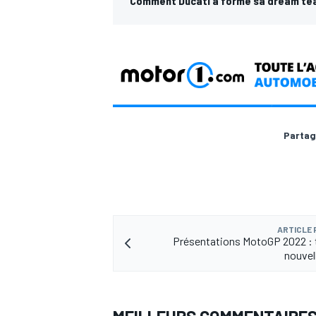
Comment Ducati a formé sa dream te
Partag
ARTICLE
Présentations MotoGP 2022 : 
nouvel