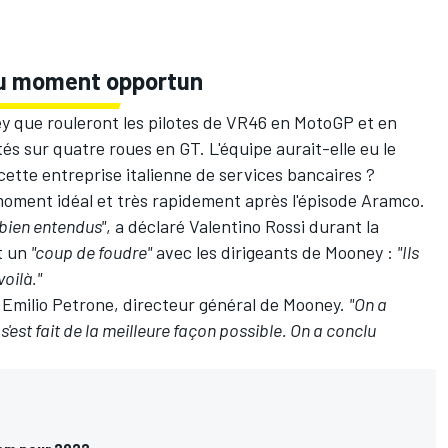
 au moment opportun
ey que rouleront les pilotes de VR46 en MotoGP et en
tés sur quatre roues en GT. L'équipe aurait-elle eu le
cette entreprise italienne de services bancaires ?
moment idéal et très rapidement après l'épisode Aramco.
t bien entendus"
, a déclaré Valentino Rossi durant la
t un
"coup de foudre"
avec les dirigeants de Mooney :
"Ils
oilà."
é Emilio Petrone, directeur général de Mooney.
"On a
s'est fait de la meilleure façon possible. On a conclu