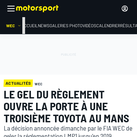
WEC
ACCUEIL
NEWS
GALERIES PHOTO
VIDÉOS
CALENDRIER
RÉSULT
ACTUALITÉS
WEC
LE GEL DU RÈGLEMENT
OUVRE LA PORTE À UNE
TROISIÈME TOYOTA AU MANS
La décision annoncée dimanche par le FIA WEC de
geler la réglementation LMP1 jusqu'en 2019