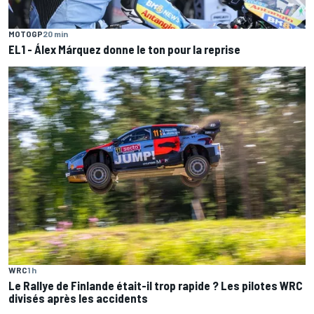
MOTOGP
20 min
EL1 - Álex Márquez donne le ton pour la reprise
WRC
1 h
Le Rallye de Finlande était-il trop rapide ? Les pilotes WRC
divisés après les accidents