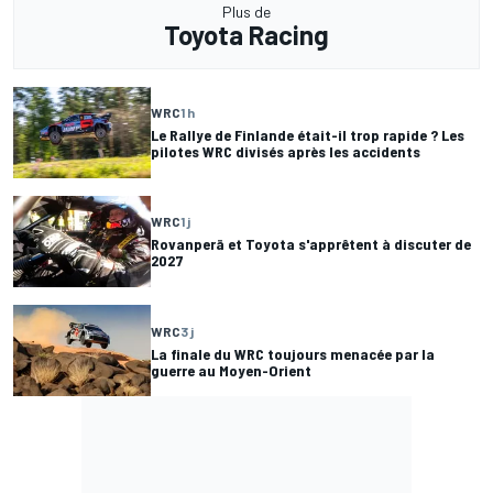
Plus de
Toyota Racing
WRC
1 h
Le Rallye de Finlande était-il trop rapide ? Les
pilotes WRC divisés après les accidents
WRC
1 j
Rovanperä et Toyota s'apprêtent à discuter de
2027
WRC
3 j
La finale du WRC toujours menacée par la
guerre au Moyen-Orient