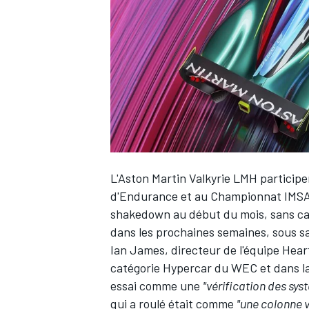
WRC
L'Aston Martin Valkyrie LMH partici
d'Endurance et au Championnat IMSA. 
shakedown au début du mois, sans car
dans les prochaines semaines, sous sa
WEC
Ian James
, directeur de l'équipe Hea
catégorie Hypercar du WEC et dans la 
essai comme une
"vérification des sys
qui a roulé était comme
"une colonne v