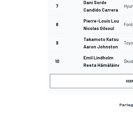
Dani Sordo
7
Hyun
Candido Carrera
Pierre-Louis Loubet
8
Ford
Nicolas Gilsoul
AUTRES CHAMPIONNATS
Takamoto Katsuta
9
Toyo
Aaron Johnston
Emil Lindholm
10
Škod
Reeta Hämäläinen
VOI
Partag