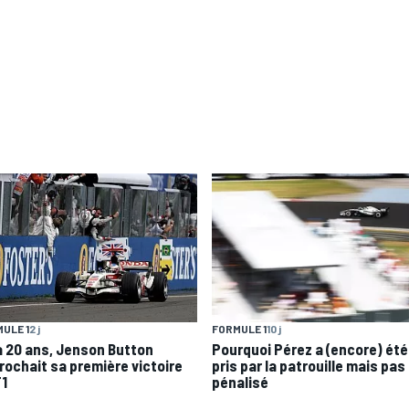
ULE 1
2 j
FORMULE 1
10 j
 a 20 ans, Jenson Button
Pourquoi Pérez a (encore) été
rochait sa première victoire
pris par la patrouille mais pas
F1
pénalisé