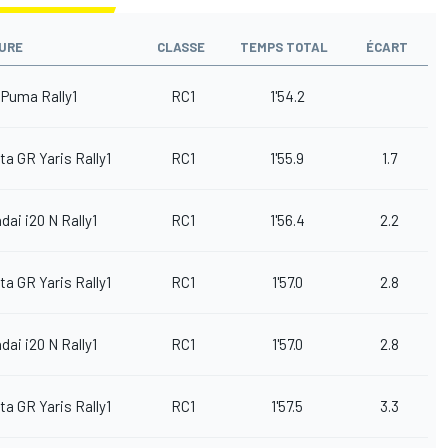
URE
CLASSE
TEMPS TOTAL
ÉCART
 Puma Rally1
RC1
1'54.2
ta GR Yaris Rally1
RC1
1'55.9
1.7
dai i20 N Rally1
RC1
1'56.4
2.2
ta GR Yaris Rally1
RC1
1'57.0
2.8
dai i20 N Rally1
RC1
1'57.0
2.8
ta GR Yaris Rally1
RC1
1'57.5
3.3