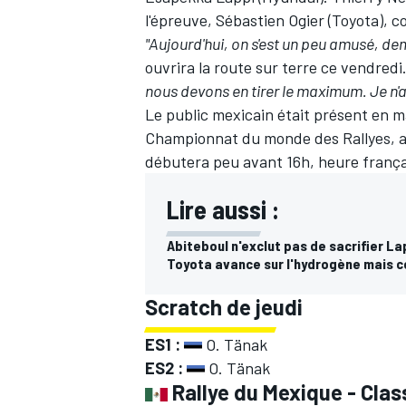
l'épreuve,
Sébastien Ogier
(Toyota), c
"Aujourd'hui, on s'est un peu amusé, d
ouvrira la route sur terre ce vendredi
nous devons en tirer le maximum. Je n'ai
Le public mexicain était présent en mas
Championnat du monde des Rallyes, a
débutera peu avant 16h, heure frança
Lire aussi :
Abiteboul n'exclut pas de sacrifier La
Toyota avance sur l'hydrogène mais c
Scratch de jeudi
ES1 :
O. Tänak
ES2 :
O. Tänak
Rallye du Mexique - Clas