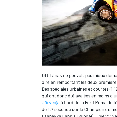
WRC
Ott Tänak
ne pouvait pas mieux démarr
dire en remportant les deux premières
Des spéciales urbaines et courtes (1
WEC
qui ont donc été avalées en moins d'u
Järveoja
à bord de la Ford Puma de l
de 1,7 seconde sur le Champion du mo
Esapekka Lappi
(Hyundai).
Thierry Ne