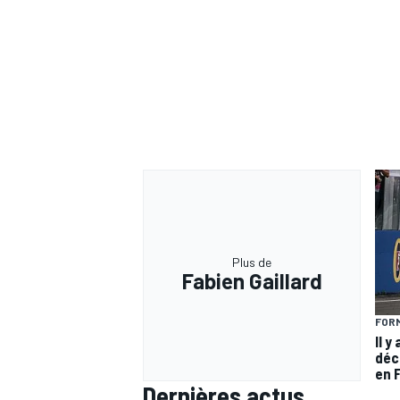
Plus de
Fabien Gaillard
FORM
Il y
déc
en 
Dernières actus