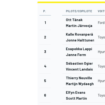
P.
PILOTE/COPILOTE
VOIT
Ott Tänak
1
Ford
Martin Järveoja
Kalle Rovanperä
2
Toyo
Jonne Halttunen
Esapekka Lappi
3
Hyun
Janne Ferm
Sébastien Ogier
4
Toyo
Vincent Landais
Thierry Neuville
5
Hyun
Martijn Wydaeghe
Elfyn Evans
6
Toyo
Scott Martin