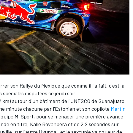
er son Rallye du Mexique que comme il l'a fait, c'est-à-
 spéciales disputées ce jeudi soir.
,12 km) autour d'un bâtiment de l'UNESCO de Guanajuato,
ne minute chacune par l'Estonien et son copilote
Martin
'équipe
M-Sport
, pour se ménager une première avance
nde en titre,
Kalle Rovanperä
et de 2,2 secondes sur
uville
, sur l'autre Hyundai, et le sextuple vainqueur de