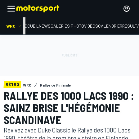
WRC
ACCUEIL
NEWS
GALERIES PHOTO
VIDÉOS
CALENDRIER
RÉSULT
RÉTRO
WRC
Rallye de Finlande
RALLYE DES 1000 LACS 1990 :
SAINZ BRISE L'HÉGÉMONIE
SCANDINAVE
Revivez avec Duke Classic le Rallye des 1000 Lacs
1990, théâtre de la première victoire en Finlande