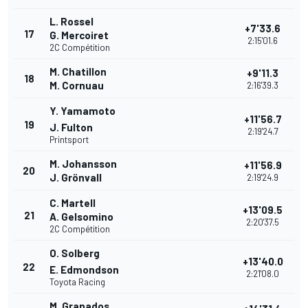
L. Rossel
+7'33.6
17
G. Mercoiret
2:15'01.6
2C Compétition
M. Chatillon
+9'11.3
18
M. Cornuau
2:16'39.3
Y. Yamamoto
+11'56.7
19
J. Fulton
2:19'24.7
Printsport
M. Johansson
+11'56.9
20
J. Grönvall
2:19'24.9
C. Martell
+13'09.5
21
A. Gelsomino
2:20'37.5
2C Compétition
O. Solberg
+13'40.0
22
E. Edmondson
2:21'08.0
Toyota Racing
M. Granados