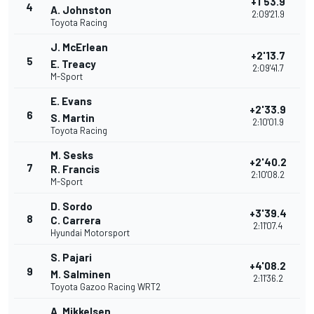
+1'53.9
4
A. Johnston
2:09'21.9
Toyota Racing
J. McErlean
+2'13.7
5
E. Treacy
2:09'41.7
M-Sport
E. Evans
+2'33.9
6
S. Martin
2:10'01.9
Toyota Racing
M. Sesks
+2'40.2
7
R. Francis
2:10'08.2
M-Sport
D. Sordo
+3'39.4
8
C. Carrera
2:11'07.4
Hyundai Motorsport
S. Pajari
+4'08.2
9
M. Salminen
2:11'36.2
Toyota Gazoo Racing WRT2
A. Mikkelsen