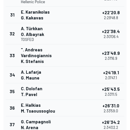
Hellenic Police
E. Karanikolas
+22'20.8
31
G. Kakavas
2:29'48.8
A. Türkkan
+22'38.4
32
O. Albayrak
2:30'06.4
TOSFED
". Andreas
+23'48.9
33
Vardinogiannis
2:31'16.9
K. Stefanis
A. Lafarja
+24'19.1
34
G. Maune
2:31'47.1
C. Dolofan
+25'43.5
35
T. Pavel
2:33'11.5
E. Halkias
+26'31.0
36
M. Tsaoussoglou
2:33'59.0
G. Campagnoli
+26'34.2
37
N. Arena
2:34'02.2