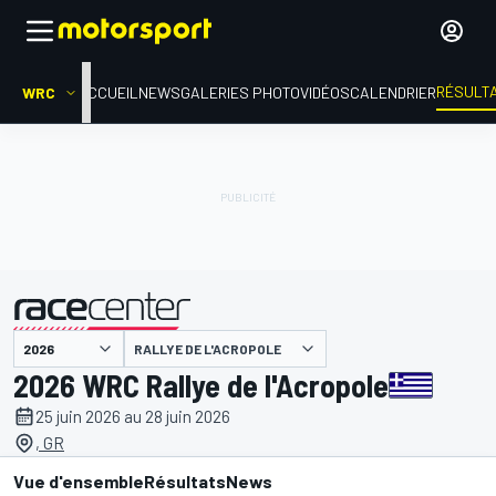
RÉSULT
WRC
ACCUEIL
NEWS
GALERIES PHOTO
VIDÉOS
CALENDRIER
RALLYE DE L'ACROPOLE
présenté par
2026 WRC Rallye de l'Acropole
25 juin 2026 au 28 juin 2026
, GR
Vue d'ensemble
Résultats
News