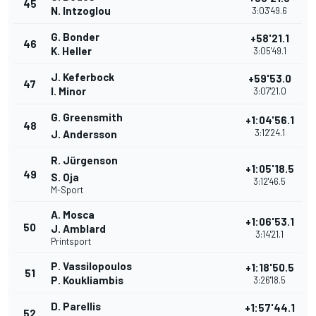
45
N. Intzoglou
3:03'49.6
G. Bonder
+58'21.1
46
K. Heller
3:05'49.1
J. Keferbock
+59'53.0
47
I. Minor
3:07'21.0
G. Greensmith
+1:04'56.1
48
3:12'24.1
J. Andersson
R. Jürgenson
+1:05'18.5
49
S. Oja
3:12'46.5
M-Sport
A. Mosca
+1:06'53.1
50
J. Amblard
3:14'21.1
Printsport
P. Vassilopoulos
+1:18'50.5
51
P. Koukliambis
3:26'18.5
D. Parellis
+1:57'44.1
52