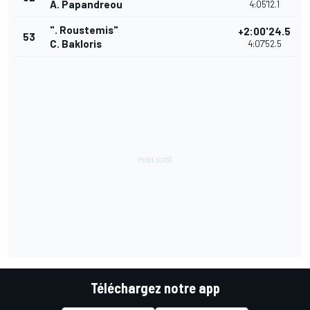
A. Papandreou
4:05'12.1
". Roustemis"
+2:00'24.5
53
C. Bakloris
4:07'52.5
Téléchargez notre app