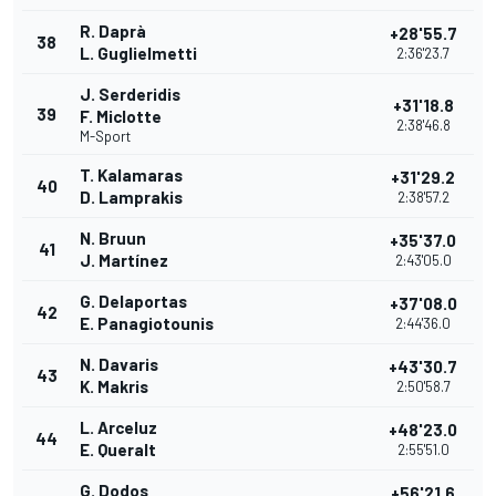
R. Daprà
+28'55.7
38
L. Guglielmetti
2:36'23.7
J. Serderidis
+31'18.8
39
F. Miclotte
2:38'46.8
M-Sport
T. Kalamaras
+31'29.2
40
D. Lamprakis
2:38'57.2
N. Bruun
+35'37.0
41
J. Martínez
2:43'05.0
G. Delaportas
+37'08.0
42
E. Panagiotounis
2:44'36.0
N. Davaris
+43'30.7
43
K. Makris
2:50'58.7
L. Arceluz
+48'23.0
44
E. Queralt
2:55'51.0
G. Dodos
+56'21.6