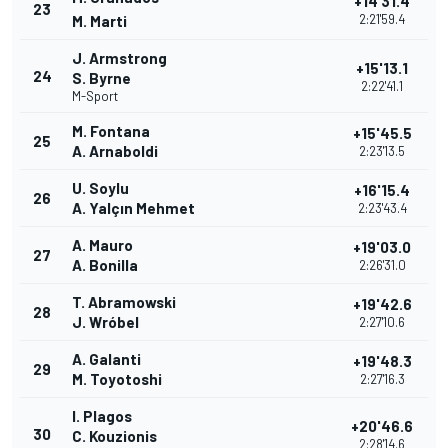
+14'31.4
23
2:21'59.4
M. Marti
J. Armstrong
+15'13.1
24
S. Byrne
2:22'41.1
M-Sport
M. Fontana
+15'45.5
25
A. Arnaboldi
2:23'13.5
U. Soylu
+16'15.4
26
A. Yalçın Mehmet
2:23'43.4
A. Mauro
+19'03.0
27
A. Bonilla
2:26'31.0
T. Abramowski
+19'42.6
28
J. Wróbel
2:27'10.6
A. Galanti
+19'48.3
29
M. Toyotoshi
2:27'16.3
I. Plagos
+20'46.6
30
C. Kouzionis
2:28'14.6