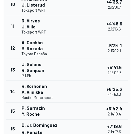
+4'33.7
10
J. Listerud
2:12'01.7
Toksport WRT
R. Virves
+4'48.6
11
J. Viilo
2:12'16.6
Toksport WRT
A. Cachón
+5'34.1
12
B. Rozada
2:13'02.1
Toyota España
J. Solans
+5'41.5
13
R. Sanjuan
2:13'09.5
PH.Ph
R. Korhonen
+6'25.3
14
A. Viinikka
2:13'53.3
Rautio Motorsport
P. Sarrazin
+6'42.4
15
Y. Roche
2:14'10.4
D. Jr. Dominguez
+7'19.6
16
2:14'47.6
R. Penate