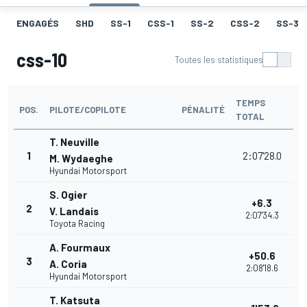
ENGAGÉS
SHD
SS-1
CSS-1
SS-2
CSS-2
SS-3
css-10
Toutes les statistiques
TEMPS
POS.
PILOTE/COPILOTE
PÉNALITÉ
TOTAL
T. Neuville
1
2:07'28.0
M. Wydaeghe
Hyundai Motorsport
S. Ogier
+6.3
2
V. Landais
2:07'34.3
Toyota Racing
A. Fourmaux
+50.6
3
A. Coria
2:08'18.6
Hyundai Motorsport
T. Katsuta