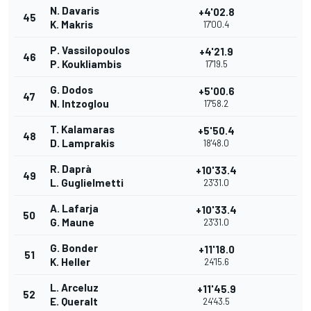
N. Davaris
+4'02.8
45
K. Makris
17'00.4
P. Vassilopoulos
+4'21.9
46
P. Koukliambis
17'19.5
G. Dodos
+5'00.6
47
N. Intzoglou
17'58.2
T. Kalamaras
+5'50.4
48
D. Lamprakis
18'48.0
R. Daprà
+10'33.4
49
L. Guglielmetti
23'31.0
A. Lafarja
+10'33.4
50
G. Maune
23'31.0
G. Bonder
+11'18.0
51
K. Heller
24'15.6
L. Arceluz
+11'45.9
52
E. Queralt
24'43.5