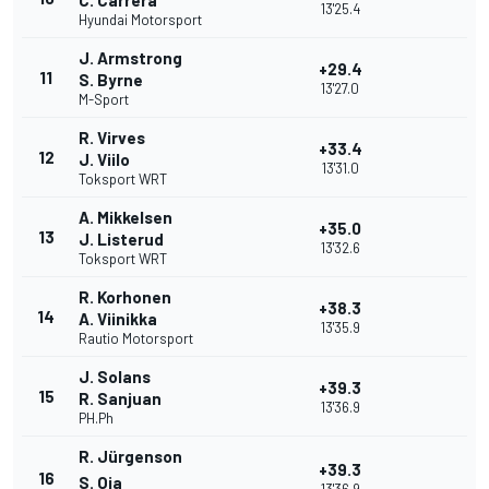
C. Carrera
13'25.4
Hyundai Motorsport
J. Armstrong
+29.4
11
S. Byrne
13'27.0
M-Sport
R. Virves
+33.4
12
J. Viilo
13'31.0
Toksport WRT
A. Mikkelsen
+35.0
13
J. Listerud
13'32.6
Toksport WRT
R. Korhonen
+38.3
14
A. Viinikka
13'35.9
Rautio Motorsport
J. Solans
+39.3
15
R. Sanjuan
13'36.9
PH.Ph
R. Jürgenson
+39.3
16
S. Oja