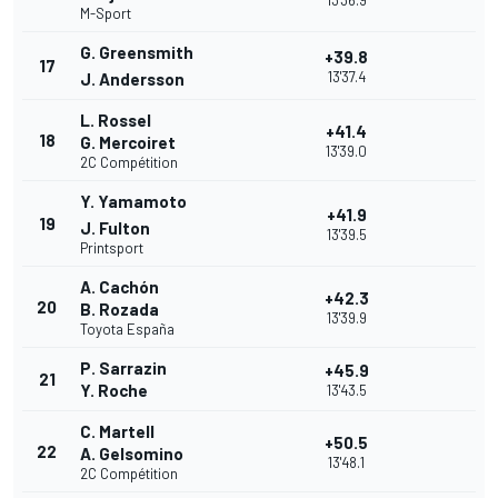
13'36.9
M-Sport
G. Greensmith
+39.8
17
13'37.4
J. Andersson
L. Rossel
+41.4
18
G. Mercoiret
13'39.0
2C Compétition
Y. Yamamoto
+41.9
19
J. Fulton
13'39.5
Printsport
A. Cachón
+42.3
20
B. Rozada
13'39.9
Toyota España
P. Sarrazin
+45.9
21
Y. Roche
13'43.5
C. Martell
+50.5
22
A. Gelsomino
13'48.1
2C Compétition