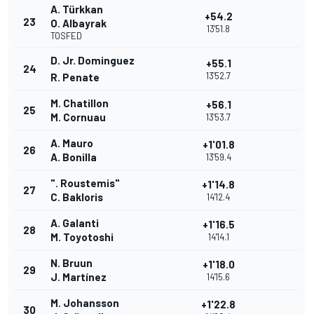
A. Türkkan
+54.2
23
O. Albayrak
13'51.8
TOSFED
D. Jr. Dominguez
+55.1
24
13'52.7
R. Penate
M. Chatillon
+56.1
25
M. Cornuau
13'53.7
A. Mauro
+1'01.8
26
A. Bonilla
13'59.4
". Roustemis"
+1'14.8
27
C. Bakloris
14'12.4
A. Galanti
+1'16.5
28
M. Toyotoshi
14'14.1
N. Bruun
+1'18.0
29
J. Martínez
14'15.6
M. Johansson
+1'22.8
30