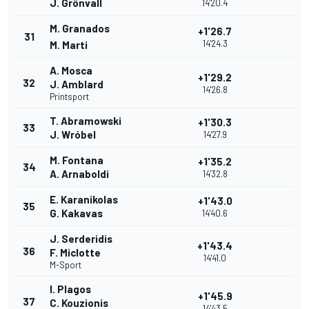
J. Grönvall
14'20.4
M. Granados
+1'26.7
31
14'24.3
M. Marti
A. Mosca
+1'29.2
32
J. Amblard
14'26.8
Printsport
T. Abramowski
+1'30.3
33
J. Wróbel
14'27.9
M. Fontana
+1'35.2
34
A. Arnaboldi
14'32.8
E. Karanikolas
+1'43.0
35
G. Kakavas
14'40.6
J. Serderidis
+1'43.4
36
F. Miclotte
14'41.0
M-Sport
I. Plagos
+1'45.9
37
C. Kouzionis
14'43.5