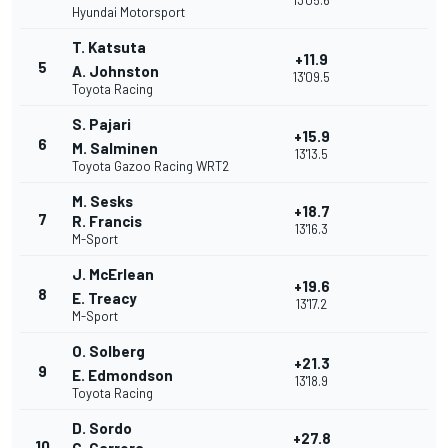
13'05.6
Hyundai Motorsport
T. Katsuta
+11.9
5
A. Johnston
13'09.5
Toyota Racing
S. Pajari
+15.9
6
M. Salminen
13'13.5
Toyota Gazoo Racing WRT2
M. Sesks
+18.7
7
R. Francis
13'16.3
M-Sport
J. McErlean
+19.6
8
E. Treacy
13'17.2
M-Sport
O. Solberg
+21.3
9
E. Edmondson
13'18.9
Toyota Racing
D. Sordo
+27.8
10