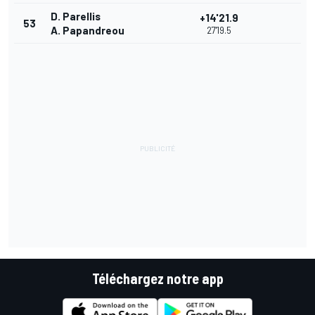
D. Parellis
+14'21.9
53
A. Papandreou
27'19.5
Téléchargez notre app