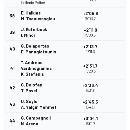
Hellenic Police
E. Halkias
+2'05.6
38
M. Tsaoussoglou
15'03.2
J. Keferbock
+2'11.9
39
I. Minor
15'09.5
G. Delaportas
+2'13.7
40
E. Panagiotounis
15'11.3
". Andreas
+2'31.7
41
Vardinogiannis
15'29.3
K. Stefanis
C. Dolofan
+2'33.4
42
T. Pavel
15'31.0
U. Soylu
+2'45.5
43
A. Yalçın Mehmet
15'43.1
G. Campagnoli
+3'04.1
44
N. Arena
16'01.7