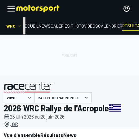
RÉSULT
WRC
ACCUEIL
NEWS
GALERIES PHOTO
VIDÉOS
CALENDRIER
RALLYE DE L'ACROPOLE
présenté par
2026 WRC Rallye de l'Acropole
25 juin 2026 au 28 juin 2026
, GR
Vue d'ensemble
Résultats
News