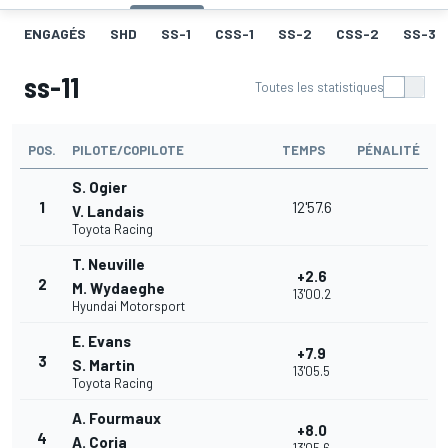
ENGAGÉS
SHD
SS-1
CSS-1
SS-2
CSS-2
SS-3
ss-11
Toutes les statistiques
POS.
PILOTE/COPILOTE
TEMPS
PÉNALITÉ
S. Ogier
1
12'57.6
V. Landais
Toyota Racing
T. Neuville
+2.6
2
M. Wydaeghe
13'00.2
Hyundai Motorsport
E. Evans
+7.9
3
S. Martin
13'05.5
Toyota Racing
A. Fourmaux
+8.0
4
A. Coria