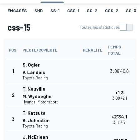
ENGAGÉS
SHD
SS-1
CSS-1
SS-2
CSS-2
SS-3
css-15
Toutes les statistiques
TEMPS
POS.
PILOTE/COPILOTE
PÉNALITÉ
TOTAL
S. Ogier
1
3:08'40.8
V. Landais
Toyota Racing
T. Neuville
+1.3
2
M. Wydaeghe
3:08'42.1
Hyundai Motorsport
T. Katsuta
+2'34.1
3
A. Johnston
3:11'14.9
Toyota Racing
J. McErlean