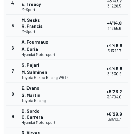
+3'47.7
4
E. Treacy
3:12'28.5
M-Sport
M. Sesks
+4'14.8
5
R. Francis
3:12'55.6
M-Sport
A. Fourmaux
+4'48.9
6
A. Coria
3:13'29.7
Hyundai Motorsport
S. Pajari
+4'49.8
7
M. Salminen
3:13'30.6
Toyota Gazoo Racing WRT2
E. Evans
+5'23.2
8
S. Martin
3:14'04.0
Toyota Racing
D. Sordo
+6'29.9
9
C. Carrera
3:15'10.7
Hyundai Motorsport
R. Virves