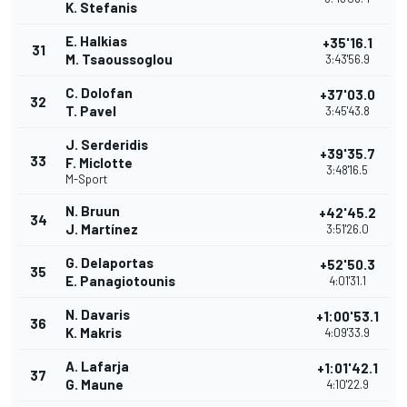
K. Stefanis
E. Halkias
+35'16.1
31
M. Tsaoussoglou
3:43'56.9
C. Dolofan
+37'03.0
32
T. Pavel
3:45'43.8
J. Serderidis
+39'35.7
33
F. Miclotte
3:48'16.5
M-Sport
N. Bruun
+42'45.2
34
J. Martínez
3:51'26.0
G. Delaportas
+52'50.3
35
E. Panagiotounis
4:01'31.1
N. Davaris
+1:00'53.1
36
K. Makris
4:09'33.9
A. Lafarja
+1:01'42.1
37
G. Maune
4:10'22.9