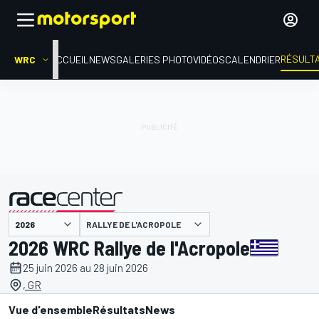
RÉSULT
WRC
ACCUEIL
NEWS
GALERIES PHOTO
VIDÉOS
CALENDRIER
RALLYE DE L'ACROPOLE
présenté par
2026 WRC Rallye de l'Acropole
25 juin 2026 au 28 juin 2026
, GR
Vue d'ensemble
Résultats
News