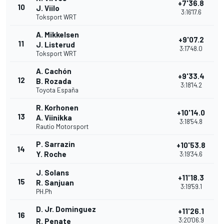
+7'36.8
10
J. Viilo
3:16'17.6
Toksport WRT
A. Mikkelsen
+9'07.2
11
J. Listerud
3:17'48.0
Toksport WRT
A. Cachón
+9'33.4
12
B. Rozada
3:18'14.2
Toyota España
R. Korhonen
+10'14.0
13
A. Viinikka
3:18'54.8
Rautio Motorsport
P. Sarrazin
+10'53.8
14
Y. Roche
3:19'34.6
J. Solans
+11'18.3
15
R. Sanjuan
3:19'59.1
PH.Ph
D. Jr. Dominguez
+11'26.1
16
3:20'06.9
R. Penate