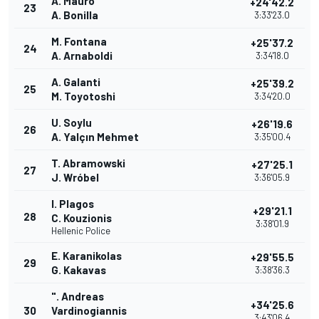
A. Mauro
+24'42.2
23
A. Bonilla
3:33'23.0
M. Fontana
+25'37.2
24
A. Arnaboldi
3:34'18.0
A. Galanti
+25'39.2
25
M. Toyotoshi
3:34'20.0
U. Soylu
+26'19.6
26
A. Yalçın Mehmet
3:35'00.4
T. Abramowski
+27'25.1
27
J. Wróbel
3:36'05.9
I. Plagos
+29'21.1
28
C. Kouzionis
3:38'01.9
Hellenic Police
E. Karanikolas
+29'55.5
29
G. Kakavas
3:38'36.3
". Andreas
+34'25.6
30
Vardinogiannis
3:43'06.4