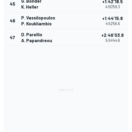
G. Bonder
+1:42'18.5
45
K. Heller
4:50'59.3
P. Vassilopoulos
+1:44'15.8
46
P. Koukliambis
4:52'56.6
D. Parellis
+2:46'03.8
47
A. Papandreou
5:54'44.6