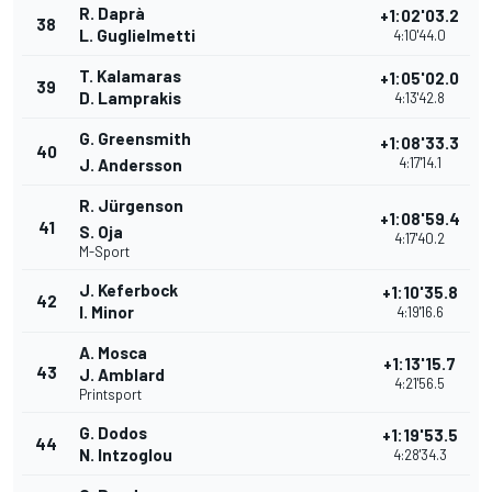
R. Daprà
+1:02'03.2
38
L. Guglielmetti
4:10'44.0
T. Kalamaras
+1:05'02.0
39
D. Lamprakis
4:13'42.8
G. Greensmith
+1:08'33.3
40
4:17'14.1
J. Andersson
R. Jürgenson
+1:08'59.4
41
S. Oja
4:17'40.2
M-Sport
J. Keferbock
+1:10'35.8
42
I. Minor
4:19'16.6
A. Mosca
+1:13'15.7
43
J. Amblard
4:21'56.5
Printsport
G. Dodos
+1:19'53.5
44
N. Intzoglou
4:28'34.3