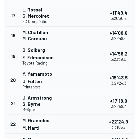
L. Rossel
+11'49.4
17
G. Mercoiret
3:20'30.2
2C Compétition
M. Chatillon
+14'08.6
18
M. Cornuau
3:22'49.4
O. Solberg
+14'58.2
19
E. Edmondson
3:23'39.0
Toyota Racing
Y. Yamamoto
+15'43.5
20
J. Fulton
3:24'24.3
Printsport
J. Armstrong
+17'18.9
21
S. Byrne
3:25'59.7
M-Sport
M. Granados
+22'24.9
22
3:31'05.7
M. Marti