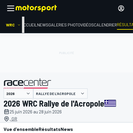
RÉSULT
WRC
ACCUEIL
NEWS
GALERIES PHOTO
VIDÉOS
CALENDRIER
RALLYE DE L'ACROPOLE
présenté par
2026 WRC Rallye de l'Acropole
25 juin 2026 au 28 juin 2026
, GR
Vue d'ensemble
Résultats
News