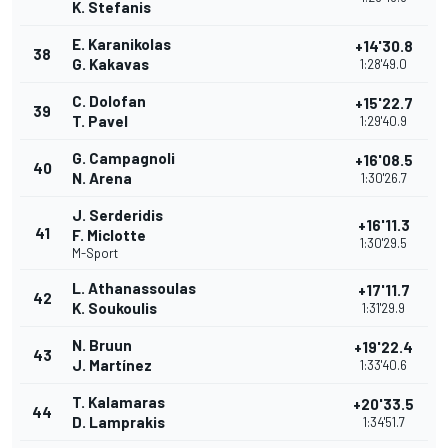
K. Stefanis
E. Karanikolas
+14'30.8
38
G. Kakavas
1:28'49.0
C. Dolofan
+15'22.7
39
T. Pavel
1:29'40.9
G. Campagnoli
+16'08.5
40
N. Arena
1:30'26.7
J. Serderidis
+16'11.3
41
F. Miclotte
1:30'29.5
M-Sport
L. Athanassoulas
+17'11.7
42
K. Soukoulis
1:31'29.9
N. Bruun
+19'22.4
43
J. Martínez
1:33'40.6
T. Kalamaras
+20'33.5
44
D. Lamprakis
1:34'51.7