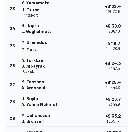
Y. Yamamoto
+6'02.4
23
J. Fulton
1:20'20.6
Printsport
R. Daprà
+6'38.8
24
L. Guglielmetti
1:20'57.0
M. Granados
+8'10.7
25
1:22'28.9
M. Marti
A. Türkkan
+9'24.3
26
O. Albayrak
1:23'42.5
TOSFED
M. Fontana
+9'25.4
27
A. Arnaboldi
1:23'43.6
U. Soylu
+9'26.7
28
A. Yalçın Mehmet
1:23'44.9
M. Johansson
+9'33.2
29
J. Grönvall
1:23'51.4