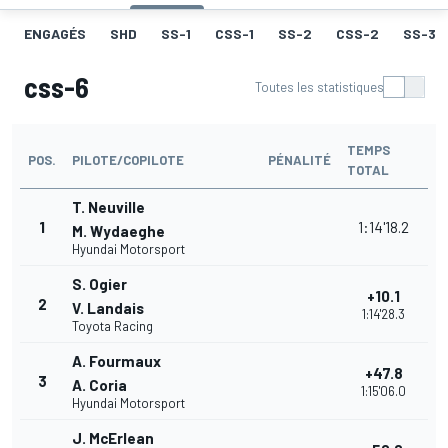
ENGAGÉS
SHD
SS-1
CSS-1
SS-2
CSS-2
SS-3
css-6
Toutes les statistiques
TEMPS
POS.
PILOTE/COPILOTE
PÉNALITÉ
TOTAL
T. Neuville
1
1:14'18.2
M. Wydaeghe
Hyundai Motorsport
S. Ogier
+10.1
2
V. Landais
1:14'28.3
Toyota Racing
A. Fourmaux
+47.8
3
A. Coria
1:15'06.0
Hyundai Motorsport
J. McErlean