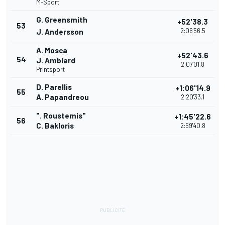
M-Sport
G. Greensmith
+52'38.3
53
2:06'56.5
J. Andersson
A. Mosca
+52'43.6
54
J. Amblard
2:07'01.8
Printsport
D. Parellis
+1:06'14.9
55
A. Papandreou
2:20'33.1
". Roustemis"
+1:45'22.6
56
C. Bakloris
2:59'40.8