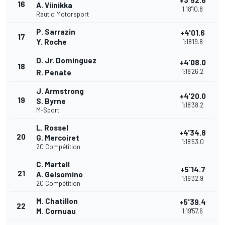
+3'52.6
16
A. Viinikka
1:18'10.8
Rautio Motorsport
P. Sarrazin
+4'01.6
17
Y. Roche
1:18'19.8
D. Jr. Dominguez
+4'08.0
18
1:18'26.2
R. Penate
J. Armstrong
+4'20.0
19
S. Byrne
1:18'38.2
M-Sport
L. Rossel
+4'34.8
20
G. Mercoiret
1:18'53.0
2C Compétition
C. Martell
+5'14.7
21
A. Gelsomino
1:19'32.9
2C Compétition
M. Chatillon
+5'39.4
22
M. Cornuau
1:19'57.6