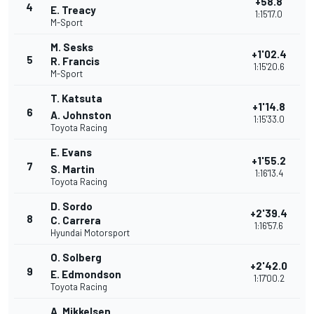
+58.8
4
E. Treacy
1:15'17.0
M-Sport
M. Sesks
+1'02.4
5
R. Francis
1:15'20.6
M-Sport
T. Katsuta
+1'14.8
6
A. Johnston
1:15'33.0
Toyota Racing
E. Evans
+1'55.2
7
S. Martin
1:16'13.4
Toyota Racing
D. Sordo
+2'39.4
8
C. Carrera
1:16'57.6
Hyundai Motorsport
O. Solberg
+2'42.0
9
E. Edmondson
1:17'00.2
Toyota Racing
A. Mikkelsen