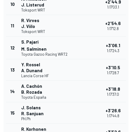
+2'44.9
10
J. Listerud
1:17'03.1
Toksport WRT
R. Virves
+2'54.6
11
J. Viilo
1:17'12.8
Toksport WRT
S. Pajari
+3'06.1
12
M. Salminen
1:17'24.3
Toyota Gazoo Racing WRT2
Y. Rossel
+3'10.5
13
A. Dunand
1:17'28.7
Lancia Corse HF
A. Cachón
+3'18.8
14
B. Rozada
1:17'37.0
Toyota España
J. Solans
+3'26.6
15
R. Sanjuan
1:17'44.8
PH.Ph
R. Korhonen