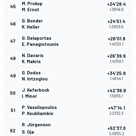
M. Prokop
+24'28.4
45
M. Ernst
1:38'46.6
G. Bonder
+24'51.4
46
K. Heller
1:39'09.6
G. Delaportas
+26'01.9
47
E. Panagiotounis
1:40'20.1
N. Davaris
+26'39.9
48
K. Makris
1:40'58.1
G. Dodos
+34'25.9
49
N. Intzoglou
1:48'44.1
J. Keferbock
+42'36.9
50
I. Minor
1:56'55.1
P. Vassilopoulos
+47'14.1
51
P. Koukliambis
2:01'32.3
R. Jürgenson
+52'37.0
52
S. Oja
2:06'55.2