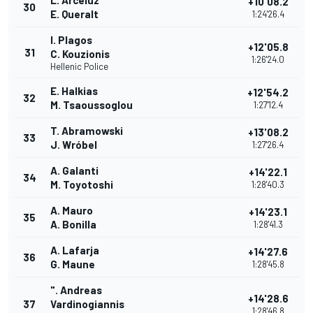
L. Arceluz
+10'08.2
30
E. Queralt
1:24'26.4
I. Plagos
+12'05.8
31
C. Kouzionis
1:26'24.0
Hellenic Police
E. Halkias
+12'54.2
32
M. Tsaoussoglou
1:27'12.4
T. Abramowski
+13'08.2
33
J. Wróbel
1:27'26.4
A. Galanti
+14'22.1
34
M. Toyotoshi
1:28'40.3
A. Mauro
+14'23.1
35
A. Bonilla
1:28'41.3
A. Lafarja
+14'27.6
36
G. Maune
1:28'45.8
". Andreas
+14'28.6
37
Vardinogiannis
1:28'46.8