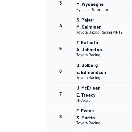
3
M. Wydaeghe
Hyundai Motorsport
WRC
S. Pajari
4
M. Salminen
Toyota Gazoo Racing WRT2
T. Katsuta
5
A. Johnston
Toyota Racing
O. Solberg
6
E. Edmondson
Toyota Racing
J. McErlean
7
E. Treacy
M-Sport
WEC
E. Evans
8
S. Martin
Toyota Racing