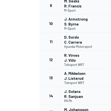
M. Sesks
9
R. Francis
M-Sport
J. Armstrong
10
S. Byrne
M-Sport
D. Sordo
11
C. Carrera
Hyundai Motorsport
R. Virves
12
J. Viilo
Toksport WRT
A. Mikkelsen
13
J. Listerud
Toksport WRT
J. Solans
14
R. Sanjuan
PH.Ph
M. Johansson