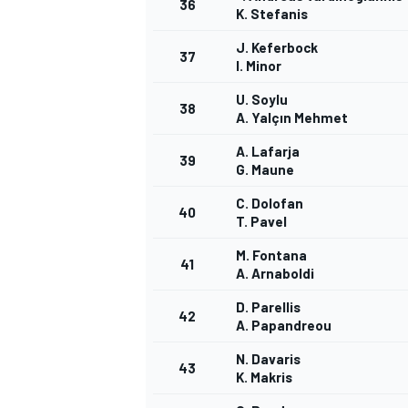
36
K. Stefanis
J. Keferbock
37
I. Minor
U. Soylu
38
A. Yalçın Mehmet
A. Lafarja
39
G. Maune
C. Dolofan
40
T. Pavel
M. Fontana
41
A. Arnaboldi
D. Parellis
42
A. Papandreou
N. Davaris
43
K. Makris