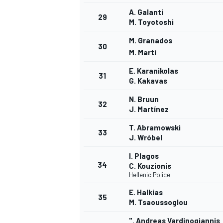
A. Galanti
29
M. Toyotoshi
M. Granados
30
M. Marti
E. Karanikolas
31
G. Kakavas
N. Bruun
32
J. Martínez
T. Abramowski
33
J. Wróbel
I. Plagos
34
C. Kouzionis
Hellenic Police
E. Halkias
35
M. Tsaoussoglou
". Andreas Vardinogiannis