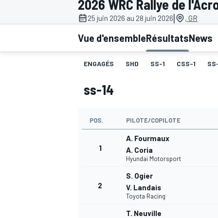
2026 WRC Rallye de l'Acr
|
25 juin 2026 au 28 juin 2026
, GR
Vue d'ensemble
Résultats
News
ENGAGÉS
SHD
SS-1
CSS-1
SS
MOTOGP
ss-14
POS.
PILOTE/COPILOTE
A. Fourmaux
1
A. Coria
Hyundai Motorsport
S. Ogier
2
V. Landais
Toyota Racing
T. Neuville