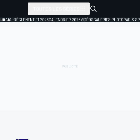
TOUTES LES SÉRIES
URCIS :
RÈGLEMENT F1 2026
CALENDRIER 2026
VIDÉOS
GALERIES PHOTO
PARIS S