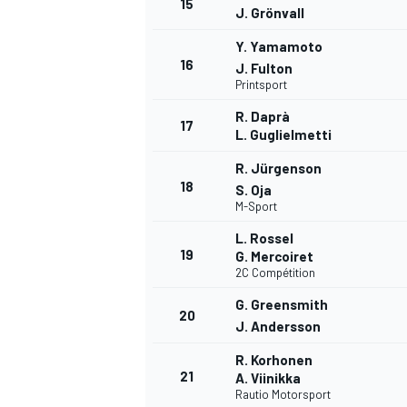
15
J. Grönvall
Y. Yamamoto
16
J. Fulton
Printsport
R. Daprà
17
L. Guglielmetti
R. Jürgenson
18
S. Oja
M-Sport
L. Rossel
19
G. Mercoiret
2C Compétition
G. Greensmith
20
J. Andersson
R. Korhonen
21
A. Viinikka
Rautio Motorsport