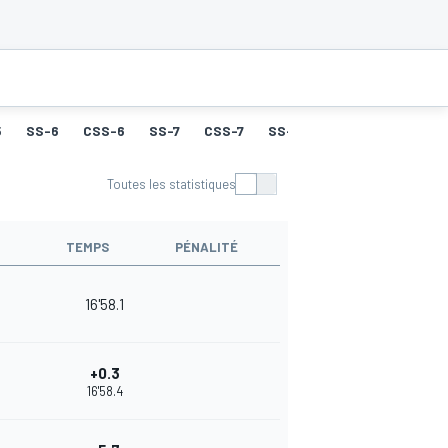
5
SS-6
CSS-6
SS-7
CSS-7
SS-8
CSS-8
SS-9
Toutes les statistiques
TEMPS
PÉNALITÉ
16'58.1
+0.3
16'58.4