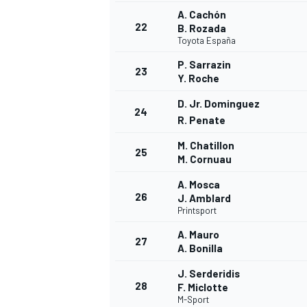
A. Cachón
22
B. Rozada
Toyota España
P. Sarrazin
23
Y. Roche
AUTRES CHAMPIONNATS
D. Jr. Dominguez
24
R. Penate
M. Chatillon
25
M. Cornuau
A. Mosca
26
J. Amblard
Printsport
A. Mauro
27
A. Bonilla
J. Serderidis
28
F. Miclotte
M-Sport