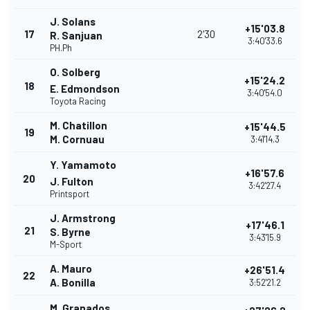
J. Solans
+15'03.8
17
2'30
R. Sanjuan
3:40'33.6
PH.Ph
O. Solberg
+15'24.2
18
E. Edmondson
3:40'54.0
Toyota Racing
M. Chatillon
+15'44.5
19
M. Cornuau
3:41'14.3
Y. Yamamoto
+16'57.6
20
J. Fulton
3:42'27.4
Printsport
J. Armstrong
+17'46.1
21
S. Byrne
3:43'15.9
M-Sport
A. Mauro
+26'51.4
22
A. Bonilla
3:52'21.2
M. Granados