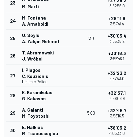
+27'26.2
23
3:52'56.0
M. Marti
M. Fontana
+29'11.6
24
A. Arnaboldi
3:54'41.4
U. Soylu
+30'05.4
25
'30
A. Yalçın Mehmet
3:55'35.2
T. Abramowski
+30'16.3
26
J. Wróbel
3:55'46.1
I. Plagos
+32'23.2
27
C. Kouzionis
3:57'53.0
Hellenic Police
E. Karanikolas
+32'37.1
28
G. Kakavas
3:58'06.9
A. Galanti
+32'46.7
29
5'00
M. Toyotoshi
3:58'16.5
E. Halkias
+38'03.2
30
M. Tsaoussoglou
4:03'33.0