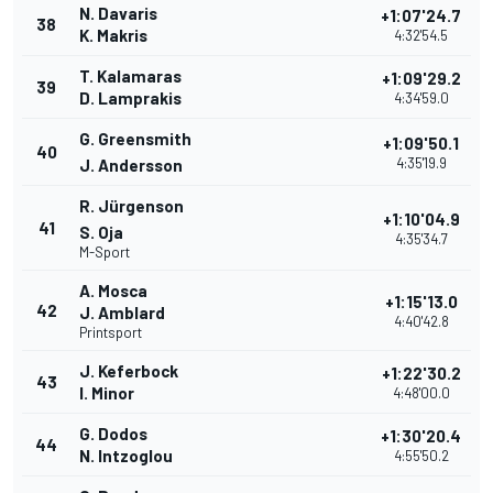
N. Davaris
+1:07'24.7
38
K. Makris
4:32'54.5
T. Kalamaras
+1:09'29.2
39
D. Lamprakis
4:34'59.0
G. Greensmith
+1:09'50.1
40
4:35'19.9
J. Andersson
R. Jürgenson
+1:10'04.9
41
S. Oja
4:35'34.7
M-Sport
A. Mosca
+1:15'13.0
42
J. Amblard
4:40'42.8
Printsport
J. Keferbock
+1:22'30.2
43
I. Minor
4:48'00.0
G. Dodos
+1:30'20.4
44
N. Intzoglou
4:55'50.2