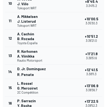
+8'45.4
10
J. Viilo
3:34'15.2
Toksport WRT
A. Mikkelsen
+10'00.5
11
J. Listerud
3:35'30.3
Toksport WRT
A. Cachón
+10'51.2
12
B. Rozada
3:36'21.0
Toyota España
R. Korhonen
+11'21.8
13
A. Viinikka
3:36'51.6
Rautio Motorsport
D. Jr. Dominguez
+12'41.5
14
3:38'11.3
R. Penate
L. Rossel
+13'06.9
15
G. Mercoiret
3:38'36.7
2C Compétition
P. Sarrazin
+13'22.5
16
Y. Roche
3:38'52.3