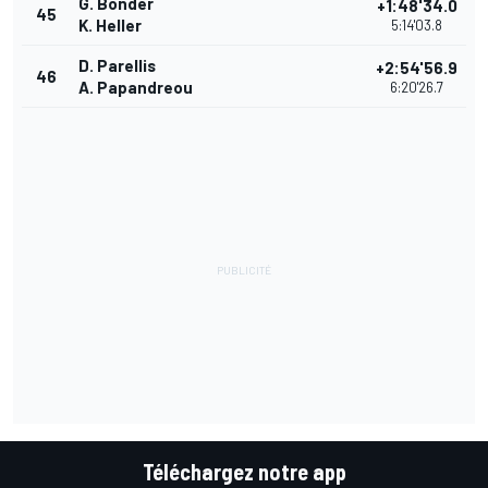
G. Bonder
+1:48'34.0
45
K. Heller
5:14'03.8
D. Parellis
+2:54'56.9
46
A. Papandreou
6:20'26.7
Téléchargez notre app