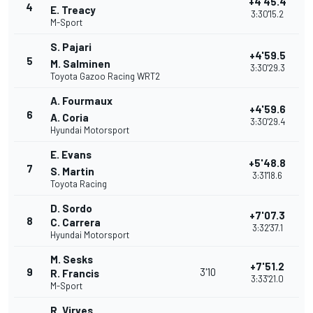
+4'45.4
4
E. Treacy
3:30'15.2
M-Sport
S. Pajari
+4'59.5
5
M. Salminen
3:30'29.3
Toyota Gazoo Racing WRT2
A. Fourmaux
+4'59.6
6
A. Coria
3:30'29.4
Hyundai Motorsport
E. Evans
+5'48.8
7
S. Martin
3:31'18.6
Toyota Racing
D. Sordo
+7'07.3
8
C. Carrera
3:32'37.1
Hyundai Motorsport
M. Sesks
+7'51.2
9
3'10
R. Francis
3:33'21.0
M-Sport
R. Virves