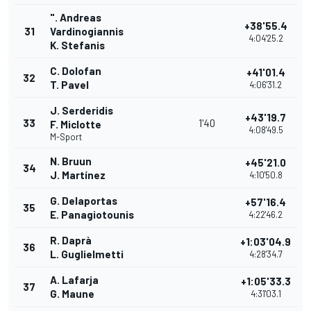
". Andreas
+38'55.4
31
Vardinogiannis
4:04'25.2
K. Stefanis
C. Dolofan
+41'01.4
32
T. Pavel
4:06'31.2
J. Serderidis
+43'19.7
33
1'40
F. Miclotte
4:08'49.5
M-Sport
N. Bruun
+45'21.0
34
J. Martínez
4:10'50.8
G. Delaportas
+57'16.4
35
E. Panagiotounis
4:22'46.2
R. Daprà
+1:03'04.9
36
L. Guglielmetti
4:28'34.7
A. Lafarja
+1:05'33.3
37
G. Maune
4:31'03.1