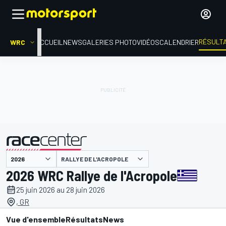
RÉSULT
WRC
ACCUEIL
NEWS
GALERIES PHOTO
VIDÉOS
CALENDRIER
RALLYE DE L'ACROPOLE
présenté par
2026 WRC Rallye de l'Acropole
25 juin 2026 au 28 juin 2026
, GR
Vue d'ensemble
Résultats
News