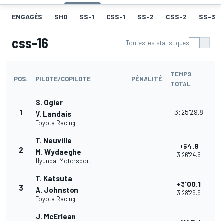
ENGAGÉS
SHD
SS-1
CSS-1
SS-2
CSS-2
SS-3
css-16
Toutes les statistiques
TEMPS
POS.
PILOTE/COPILOTE
PÉNALITÉ
TOTAL
S. Ogier
1
3:25'29.8
V. Landais
Toyota Racing
T. Neuville
+54.8
2
M. Wydaeghe
3:26'24.6
Hyundai Motorsport
T. Katsuta
+3'00.1
3
A. Johnston
3:28'29.9
Toyota Racing
J. McErlean