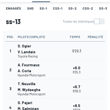
ENGAGÉS
SHD
SS-1
CSS-1
SS-2
CSS-2
SS-3
ss-13
Toutes les statistiques
POS.
PILOTE/COPILOTE
TEMPS
PÉNALITÉ
S. Ogier
1
9'29.3
V. Landais
Toyota Racing
A. Fourmaux
+6.0
2
A. Coria
9'35.3
Hyundai Motorsport
T. Neuville
+6.7
3
M. Wydaeghe
9'36.0
Hyundai Motorsport
S. Pajari
+8.5
4
M. Salminen