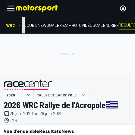
RÉSULT
WRC
ACCUEIL
NEWS
GALERIES PHOTO
VIDÉOS
CALENDRIER
RALLYE DE L'ACROPOLE
présenté par
2026 WRC Rallye de l'Acropole
25 juin 2026 au 28 juin 2026
, GR
Vue d'ensemble
Résultats
News