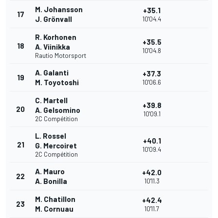
M. Johansson
+35.1
17
J. Grönvall
10'04.4
R. Korhonen
+35.5
18
A. Viinikka
10'04.8
Rautio Motorsport
A. Galanti
+37.3
19
M. Toyotoshi
10'06.6
C. Martell
+39.8
20
A. Gelsomino
10'09.1
2C Compétition
L. Rossel
+40.1
21
G. Mercoiret
10'09.4
2C Compétition
A. Mauro
+42.0
22
A. Bonilla
10'11.3
M. Chatillon
+42.4
23
M. Cornuau
10'11.7